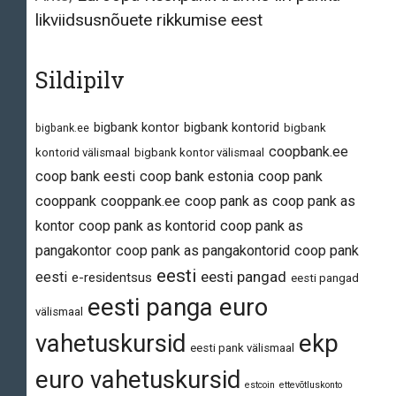
likviidsusnõuete rikkumise eest
Sildipilv
bigbank kontor
bigbank kontorid
bigbank.ee
bigbank
coopbank.ee
kontorid välismaal
bigbank kontor välismaal
coop bank eesti
coop bank estonia
coop pank
cooppank
cooppank.ee
coop pank as
coop pank as
kontor
coop pank as kontorid
coop pank as
pangakontor
coop pank as pangakontorid
coop pank
eesti
eesti pangad
eesti
e-residentsus
eesti pangad
eesti panga euro
välismaal
vahetuskursid
ekp
eesti pank välismaal
euro vahetuskursid
estcoin
ettevõtluskonto