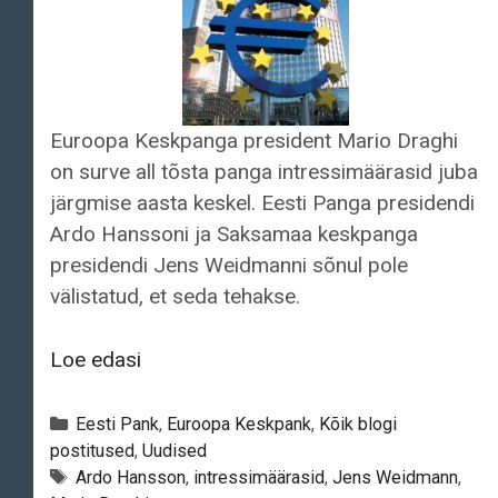
Euroopa Keskpanga president Mario Draghi
on surve all tõsta panga intressimäärasid juba
järgmise aasta keskel. Eesti Panga presidendi
Ardo Hanssoni ja Saksamaa keskpanga
presidendi Jens Weidmanni sõnul pole
välistatud, et seda tehakse.
WSJ:
Loe edasi
Euroopa
Keskpank
Categories
Eesti Pank
,
Euroopa Keskpank
,
Kõik blogi
võib
postitused
,
Uudised
Tags
Ardo Hansson
,
intressimäärasid
,
Jens Weidmann
,
intressimäärasid