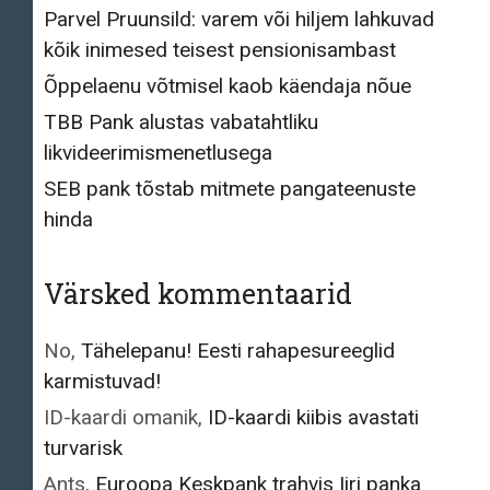
Parvel Pruunsild: varem või hiljem lahkuvad
kõik inimesed teisest pensionisambast
Õppelaenu võtmisel kaob käendaja nõue
TBB Pank alustas vabatahtliku
likvideerimismenetlusega
SEB pank tõstab mitmete pangateenuste
hinda
Värsked kommentaarid
No
,
Tähelepanu! Eesti rahapesureeglid
karmistuvad!
ID-kaardi omanik
,
ID-kaardi kiibis avastati
turvarisk
Ants
,
Euroopa Keskpank trahvis Iiri panka