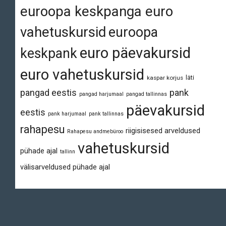
euroopa keskpanga euro
vahetuskursid
euroopa
euro päevakursid
keskpank
euro vahetuskursid
läti
kaspar korjus
pangad eestis
pank
pangad harjumaal
pangad tallinnas
päevakursid
eestis
pank harjumaal
pank tallinnas
rahapesu
riigisisesed arveldused
Rahapesu andmebüroo
vahetuskursid
pühade ajal
tallinn
välisarveldused pühade ajal