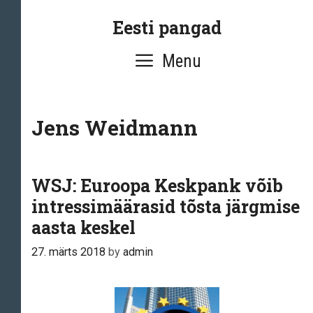
Skip
Eesti pangad
to
content
Menu
Jens Weidmann
WSJ: Euroopa Keskpank võib
intressimäärasid tõsta järgmise
aasta keskel
27. märts 2018
by
admin