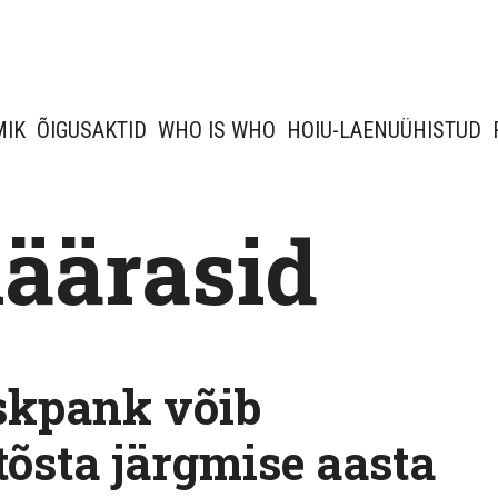
MIK
ÕIGUSAKTID
WHO IS WHO
HOIU-LAENUÜHISTUD
määrasid
skpank võib
tõsta järgmise aasta