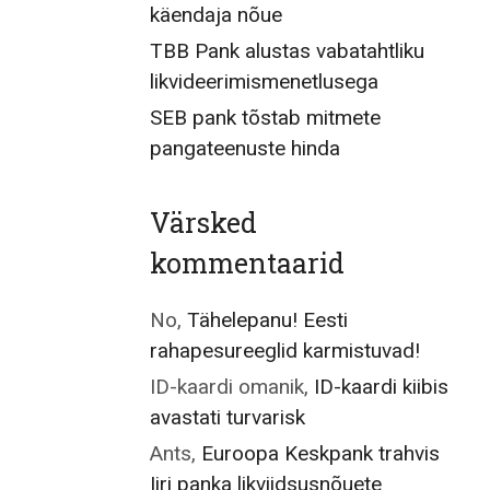
käendaja nõue
TBB Pank alustas vabatahtliku
likvideerimismenetlusega
SEB pank tõstab mitmete
pangateenuste hinda
Värsked
kommentaarid
No
,
Tähelepanu! Eesti
rahapesureeglid karmistuvad!
ID-kaardi omanik
,
ID-kaardi kiibis
avastati turvarisk
Ants
,
Euroopa Keskpank trahvis
Iiri panka likviidsusnõuete