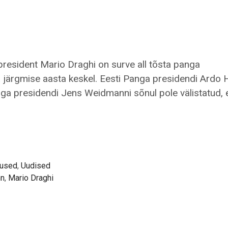
esident Mario Draghi on surve all tõsta panga
a järgmise aasta keskel. Eesti Panga presidendi Ardo
a presidendi Jens Weidmanni sõnul pole välistatud, 
tused
,
Uudised
n
,
Mario Draghi
rasid