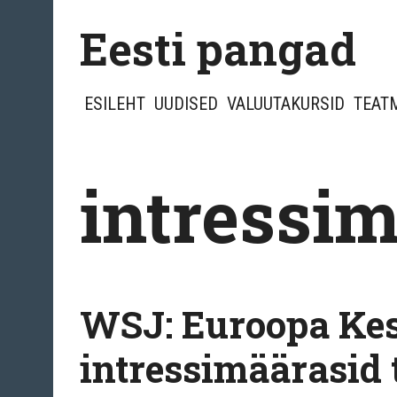
Skip
Eesti pangad
to
content
ESILEHT
UUDISED
VALUUTAKURSID
TEAT
intressi
WSJ: Euroopa Ke
intressimäärasid 