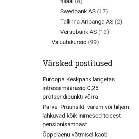
filiaal
(8)
Swedbank AS
(17)
Tallinna Äripanga AS
(2)
Versobank AS
(13)
Valuutakursid
(99)
Värsked postitused
Euroopa Keskpank langetas
intressimäärasid 0,25
protsendipunkti võrra
Parvel Pruunsild: varem või hiljem
lahkuvad kõik inimesed teisest
pensionisambast
Õppelaenu võtmisel kaob