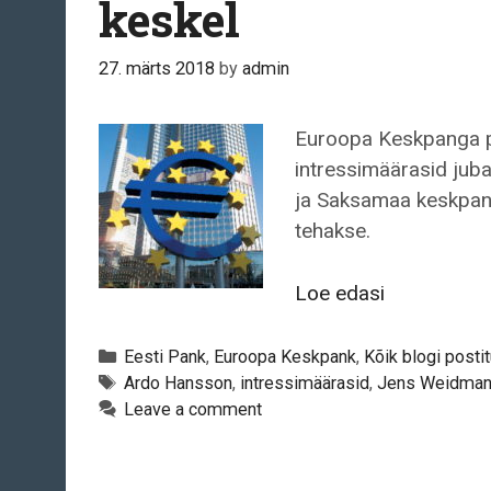
keskel
27. märts 2018
by
admin
Euroopa Keskpanga pr
intressimäärasid jub
ja Saksamaa keskpang
tehakse.
WSJ:
Loe edasi
Euroopa
Keskpank
Categories
Eesti Pank
,
Euroopa Keskpank
,
Kõik blogi posti
võib
Tags
Ardo Hansson
,
intressimäärasid
,
Jens Weidman
Leave a comment
intressimää
tõsta
järgmise