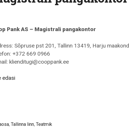
p Pank AS – Magistrali pangakontor
ress: Sõpruse pst 201, Tallinn 13419, Harju maakon
efon: +372 669 0966
ail: klienditugi@cooppank.ee
Coop
 edasi
Pank
AS
–
Magistrali
pangakontor
aosa
,
Tallinna linn
,
Teatmik