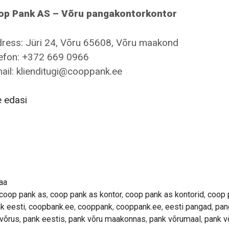
op Pank AS – Võru pangakontorkontor
ress: Jüri 24, Võru 65608, Võru maakond
efon: +372 669 0966
ail: klienditugi@cooppank.ee
Coop
 edasi
Pank
AS
–
Võru
pangakontorkontor
aa
coop pank as
,
coop pank as kontor
,
coop pank as kontorid
,
coop 
k eesti
,
coopbank.ee
,
cooppank
,
cooppank.ee
,
eesti pangad
,
pan
võrus
,
pank eestis
,
pank võru maakonnas
,
pank võrumaal
,
pank v