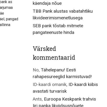
pank as
käendaja nõue
arjumaa
TBB Pank alustas vabatahtliku
äe
likvideerimismenetlusega
äel
,
pangad
tallinna
SEB pank tõstab mitmete
pangateenuste hinda
Värsked
kommentaarid
No
,
Tähelepanu! Eesti
rahapesureeglid karmistuvad!
ID-kaardi omanik
,
ID-kaardi kiibis
avastati turvarisk
Ants
,
Euroopa Keskpank trahvis
Iiri panka likviidsusnõuete