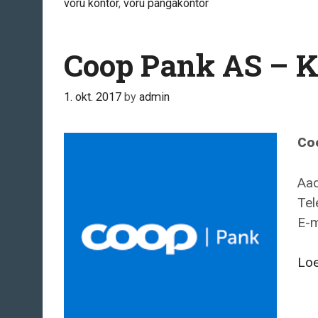
võru kontor
,
võru pangakontor
Coop Pank AS – K
1. okt. 2017
by
admin
Co
Aad
Tel
E-m
Loe