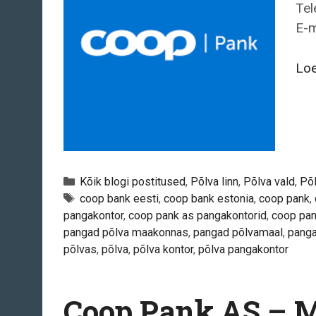
Tel
E-m
Loe
Categories
Kõik blogi postitused
,
Põlva linn
,
Põlva vald
,
Põ
Tags
coop bank eesti
,
coop bank estonia
,
coop pank
,
pangakontor
,
coop pank as pangakontorid
,
coop pan
pangad põlva maakonnas
,
pangad põlvamaal
,
panga
põlvas
,
põlva
,
põlva kontor
,
põlva pangakontor
Coop Pank AS – M