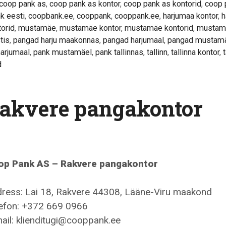
coop pank as
,
coop pank as kontor
,
coop pank as kontorid
,
coop 
k eesti
,
coopbank.ee
,
cooppank
,
cooppank.ee
,
harjumaa kontor
,
h
orid
,
mustamäe
,
mustamäe kontor
,
mustamäe kontorid
,
mustam
tis
,
pangad harju maakonnas
,
pangad harjumaal
,
pangad mustam
harjumaal
,
pank mustamäel
,
pank tallinnas
,
tallinn
,
tallinna kontor
,
d
akvere pangakontor
op Pank AS – Rakvere pangakontor
ress: Lai 18, Rakvere 44308, Lääne-Viru maakond
efon: +372 669 0966
ail: klienditugi@cooppank.ee