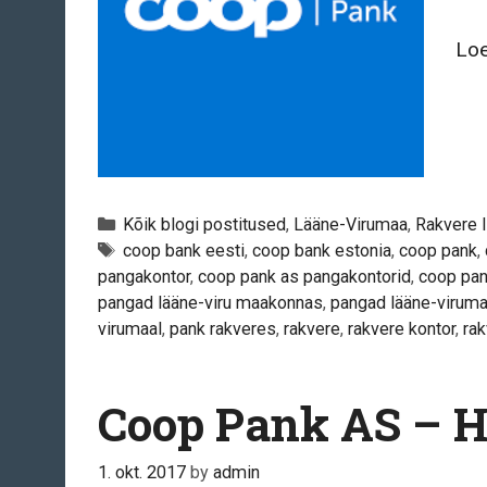
Loe
Categories
Kõik blogi postitused
,
Lääne-Virumaa
,
Rakvere l
Tags
coop bank eesti
,
coop bank estonia
,
coop pank
,
pangakontor
,
coop pank as pangakontorid
,
coop pan
pangad lääne-viru maakonnas
,
pangad lääne-viruma
virumaal
,
pank rakveres
,
rakvere
,
rakvere kontor
,
rak
Coop Pank AS – H
1. okt. 2017
by
admin