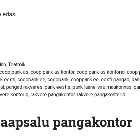
Coop
 edasi
Pank
AS
–
Rakvere
pangakontor
inn
,
Teatmik
coop pank as
,
coop pank as kontor
,
coop pank as kontorid
,
coop 
k eesti
,
coopbank.ee
,
cooppank
,
cooppank.ee
,
eesti pangad
,
pan
al
,
pangad rakveres
,
pank eestis
,
pank lääne-viru maakonnas
,
pa
vere kontorid
,
rakvere pangakontor
,
rakvere pangakontorid
aapsalu pangakontor