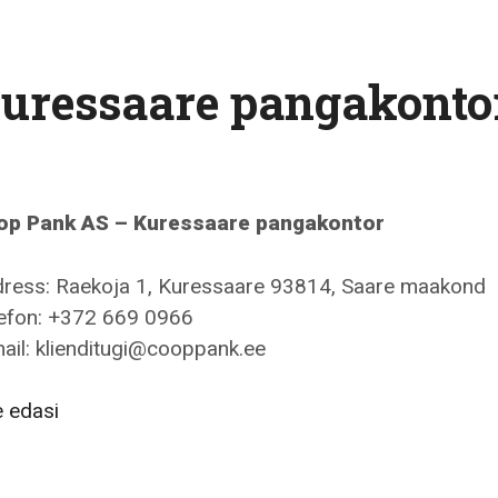
uressaare pangakonto
op Pank AS – Kuressaare pangakontor
ress: Raekoja 1, Kuressaare 93814, Saare maakond
efon: +372 669 0966
ail: klienditugi@cooppank.ee
Coop
 edasi
Pank
AS