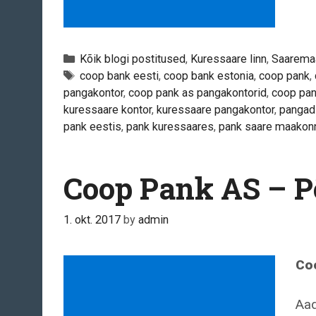
Categories
Kõik blogi postitused
,
Kuressaare linn
,
Saarema
Tags
coop bank eesti
,
coop bank estonia
,
coop pank
,
pangakontor
,
coop pank as pangakontorid
,
coop pan
kuressaare kontor
,
kuressaare pangakontor
,
pangad
pank eestis
,
pank kuressaares
,
pank saare maakon
Coop Pank AS – P
1. okt. 2017
by
admin
Co
Aad