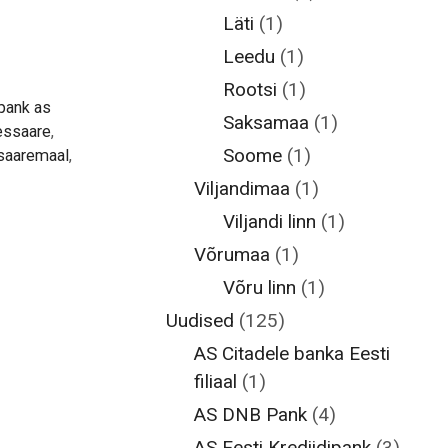
Läti
(1)
Leedu
(1)
Rootsi
(1)
pank as
Saksamaa
(1)
essaare
,
Soome
(1)
saaremaal
,
Viljandimaa
(1)
Viljandi linn
(1)
Võrumaa
(1)
Võru linn
(1)
Uudised
(125)
AS Citadele banka Eesti
filiaal
(1)
AS DNB Pank
(4)
AS Eesti Krediidipank
(3)