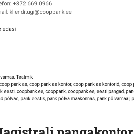
efon: +372 669 0966
ail: klienditugi@cooppank.ee
Coop
 edasi
Pank
AS
–
Põlva
pangakontor
lvamaa
,
Teatmik
coop pank as
,
coop pank as kontor
,
coop pank as kontorid
,
coop 
k eesti
,
coopbank.ee
,
cooppank
,
cooppank.ee
,
eesti pangad
,
pan
d põlvas
,
pank eestis
,
pank põlva maakonnas
,
pank põlvamaal
,
agistrali pangakontor