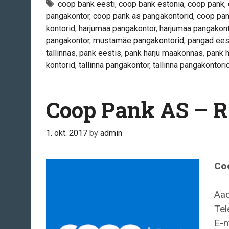
Tags
coop bank eesti
,
coop bank estonia
,
coop pank
,
pangakontor
,
coop pank as pangakontorid
,
coop pan
kontorid
,
harjumaa pangakontor
,
harjumaa pangakont
pangakontor
,
mustamäe pangakontorid
,
pangad ees
tallinnas
,
pank eestis
,
pank harju maakonnas
,
pank 
kontorid
,
tallinna pangakontor
,
tallinna pangakontori
Coop Pank AS – R
1. okt. 2017
by
admin
Co
Aad
Tel
E-m