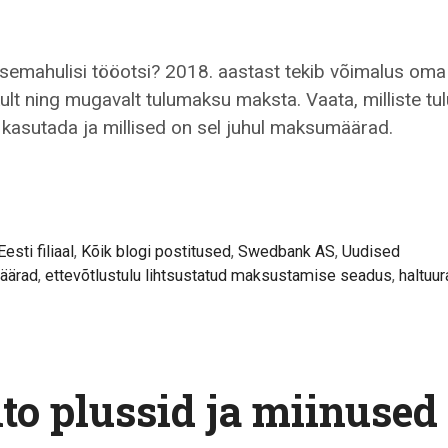
esemahulisi tööotsi? 2018. aastast tekib võimalus oma
ult ning mugavalt tulumaksu maksta. Vaata, milliste tu
kasutada ja millised on sel juhul maksumäärad.
onto
sti filiaal
,
Kõik blogi postitused
,
Swedbank AS
,
Uudised
ad?
äärad
,
ettevõtlustulu lihtsustatud maksustamise seadus
,
haltuu
to plussid ja miinused