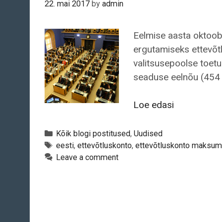
22. mai 2017
by
admin
Eelmise aasta oktoobr
ergutamiseks ettevõt
valitsusepoolse toetu
seaduse eelnõu (454 
Kelle
Loe edasi
huve
teenib
Categories
Kõik blogi postitused
,
Uudised
ettevõtlusk
Tags
eesti
,
ettevõtluskonto
,
ettevõtluskonto maksum
Leave a comment