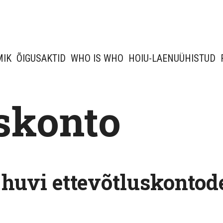
MIK
ÕIGUSAKTID
WHO IS WHO
HOIU-LAENUÜHISTUD
uskonto
huvi ettevõtluskontod