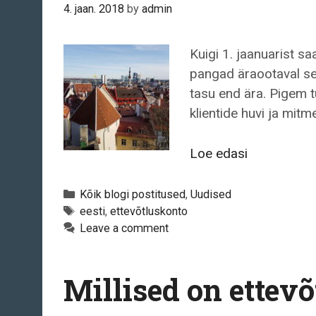
4. jaan. 2018
by
admin
Kuigi 1. jaanuarist s
pangad äraootaval sei
tasu end ära. Pigem t
klientide huvi ja mit
Pankadel
Loe edasi
puudub
huvi
Categories
Kõik blogi postitused
,
Uudised
ettevõtlusk
Tags
eesti
,
ettevõtluskonto
Leave a comment
avamise
vastu
Millised on ette