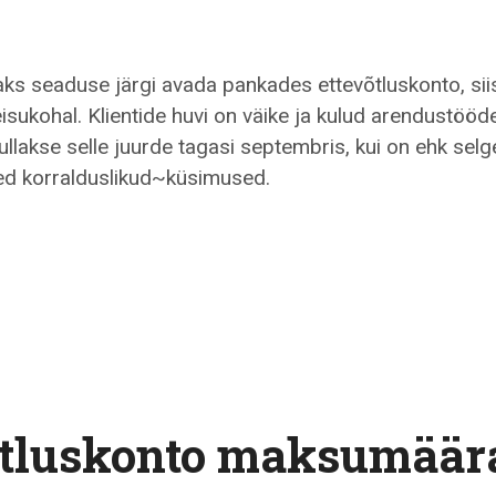
aaks seaduse järgi avada pankades ettevõtluskonto, sii
sukohal. Klientide huvi on väike ja kulud arendustööde
ullakse selle juurde tagasi septembris, kui on ehk selg
med korralduslikud~küsimused.
ontode
võtluskonto maksumäär