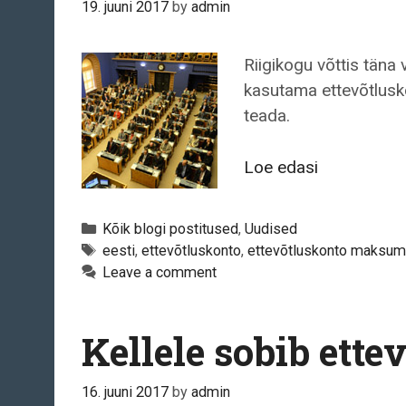
19. juuni 2017
by
admin
Riigikogu võttis täna
kasutama ettevõtlusko
teada.
Uue
Loe edasi
ettevõtlusk
plussid
Categories
Kõik blogi postitused
,
Uudised
ja
Tags
eesti
,
ettevõtluskonto
,
ettevõtluskonto maksum
miinused
Leave a comment
Kellele sobib ette
16. juuni 2017
by
admin