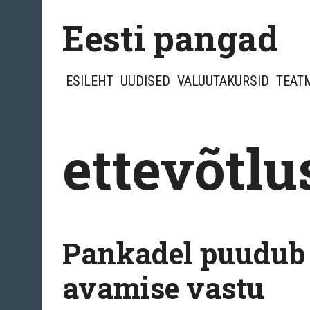
Skip
Eesti pangad
to
content
ESILEHT
UUDISED
VALUUTAKURSID
TEAT
ettevõtl
Pankadel puudub 
avamise vastu