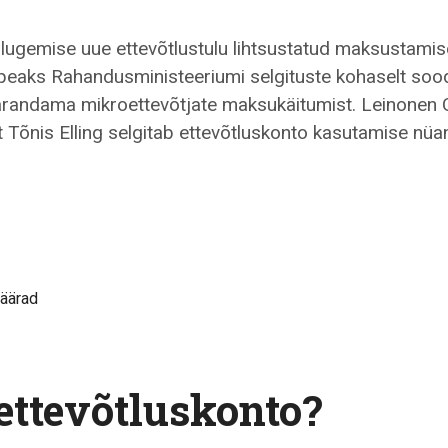
e lugemise uue ettevõtlustulu lihtsustatud maksustamis
peaks Rahandusministeeriumi selgituste kohaselt so
parandama mikroettevõtjate maksukäitumist. Leinonen
Tõnis Elling selgitab ettevõtluskonto kasutamise nüa
äärad
 ettevõtluskonto?