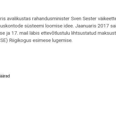
is avalikustas rahandusminister Sven Sester väikeett
luskontode süsteemi loomise idee. Jaanuaris 2017 sai
se ja 17. mail läbis ettevõtlustulu lihtsustatud maksus
SE) Riigikogus esimese lugemise.
onto?
äärad