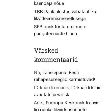
käendaja nõue
TBB Pank alustas vabatahtliku
likvideerimismenetlusega
SEB pank tõstab mitmete
pangateenuste hinda
Värsked
kommentaarid
No
,
Tähelepanu! Eesti
rahapesureeglid karmistuvad!
ID-kaardi omanik
,
ID-kaardi kiibis
avastati turvarisk
Ants
,
Euroopa Keskpank trahvis
Iiri panka likviidsusnõuete