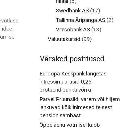
filiaal
(8)
Swedbank AS
(17)
Tallinna Äripanga AS
(2)
evõtluse
 idee
Versobank AS
(13)
tamise
Valuutakursid
(99)
Värsked postitused
Euroopa Keskpank langetas
intressimäärasid 0,25
protsendipunkti võrra
Parvel Pruunsild: varem või hiljem
lahkuvad kõik inimesed teisest
pensionisambast
Õppelaenu võtmisel kaob