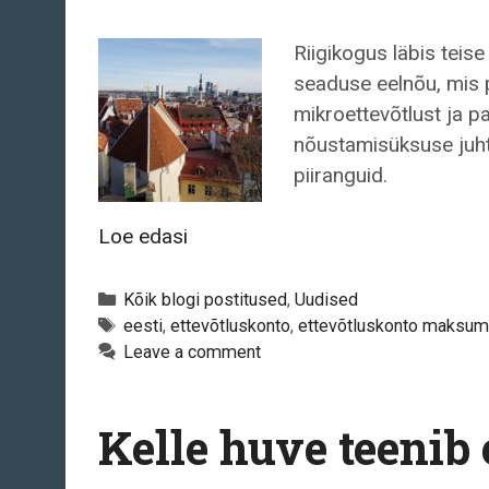
Riigikogus läbis teis
seaduse eelnõu, mis 
mikroettevõtlust ja 
nõustamisüksuse juht 
piiranguid.
Kellele
Loe edasi
sobib
ettevõtluskonto?
Categories
Kõik blogi postitused
,
Uudised
Tags
eesti
,
ettevõtluskonto
,
ettevõtluskonto maksum
Leave a comment
Kelle huve teenib