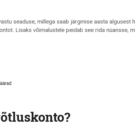
 vastu seaduse, millega saab järgmise aasta algusest 
ntot. Lisaks võimalustele peidab see rida nüansse, mi
onto
äärad
võtluskonto?