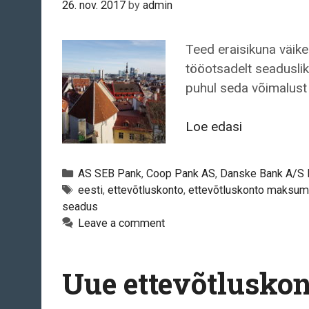
26. nov. 2017
by
admin
Teed eraisikuna väik
tööotsadelt seaduslik
puhul seda võimalust 
Millised
Loe edasi
on
ettevõtlusk
Categories
AS SEB Pank
,
Coop Pank AS
,
Danske Bank A/S Ee
maksumäär
Tags
eesti
,
ettevõtluskonto
,
ettevõtluskonto maksum
seadus
Leave a comment
Uue ettevõtluskon