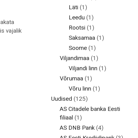
Läti
(1)
Leedu
(1)
hakata
Rootsi
(1)
s vajalik
Saksamaa
(1)
Soome
(1)
Viljandimaa
(1)
Viljandi linn
(1)
Võrumaa
(1)
Võru linn
(1)
Uudised
(125)
AS Citadele banka Eesti
filiaal
(1)
AS DNB Pank
(4)
AS Eesti Krediidipank
(3)