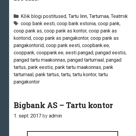
Pank
AS
Categories
Kõik blogi postitused
,
Tartu linn
,
Tartumaa
,
Teatmik
–
Tags
coop bank eesti
,
coop bank estonia
,
coop pank
,
coop pank as
,
coop pank as kontor
,
coop pank as
Tartu
kontorid
,
coop pank as pangakontor
,
coop pank as
pangakontor
pangakontorid
,
coop pank eesti
,
coopbank.ee
,
cooppank
,
cooppank.ee
,
eesti pangad
,
pangad eestis
,
pangad tartu maakonnas
,
pangad tartumaal
,
pangad
tartus
,
pank eestis
,
pank tartu maakonnas
,
pank
tartumaal
,
pank tartus
,
tartu
,
tartu kontor
,
tartu
pangakontor
Bigbank AS – Tartu kontor
1. sept. 2017
by
admin