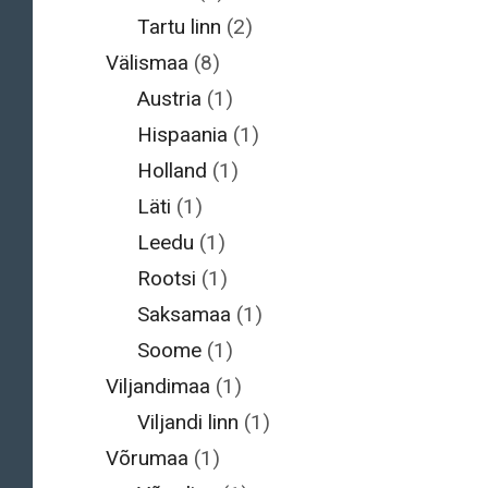
Tartu linn
(2)
Välismaa
(8)
Austria
(1)
Hispaania
(1)
Holland
(1)
Läti
(1)
Leedu
(1)
Rootsi
(1)
Saksamaa
(1)
Soome
(1)
Viljandimaa
(1)
Viljandi linn
(1)
Võrumaa
(1)