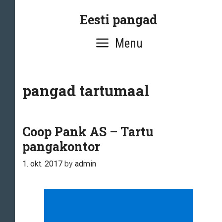
Skip
Eesti pangad
to
content
Menu
pangad tartumaal
Coop Pank AS – Tartu
pangakontor
1. okt. 2017
by
admin