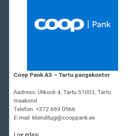
Coop Pank AS – Tartu pangakontor
Aadress: Ülikooli 4, Tartu 51003, Tartu
maakond
Telefon: +372 669 0966
E-mail: klienditugi@cooppank.ee
Coop
Loe edasi