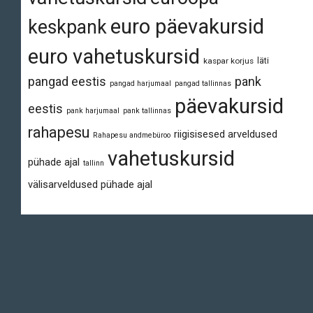
euro päevakursid
keskpank
euro vahetuskursid
läti
kaspar korjus
pangad eestis
pank
pangad harjumaal
pangad tallinnas
päevakursid
eestis
pank harjumaal
pank tallinnas
rahapesu
riigisisesed arveldused
Rahapesu andmebüroo
vahetuskursid
pühade ajal
tallinn
välisarveldused pühade ajal