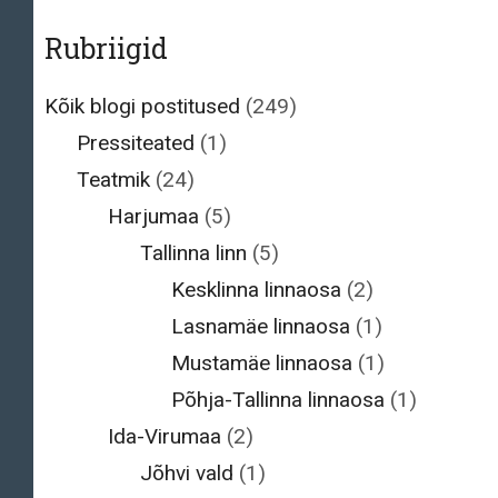
Rubriigid
Kõik blogi postitused
(249)
Pressiteated
(1)
Teatmik
(24)
Harjumaa
(5)
Tallinna linn
(5)
Kesklinna linnaosa
(2)
Lasnamäe linnaosa
(1)
Mustamäe linnaosa
(1)
Põhja-Tallinna linnaosa
(1)
Ida-Virumaa
(2)
Jõhvi vald
(1)