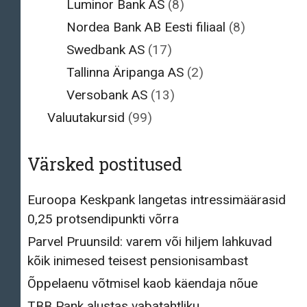
Luminor Bank AS
(8)
Nordea Bank AB Eesti filiaal
(8)
Swedbank AS
(17)
Tallinna Äripanga AS
(2)
Versobank AS
(13)
Valuutakursid
(99)
Värsked postitused
Euroopa Keskpank langetas intressimäärasid
0,25 protsendipunkti võrra
Parvel Pruunsild: varem või hiljem lahkuvad
kõik inimesed teisest pensionisambast
Õppelaenu võtmisel kaob käendaja nõue
TBB Pank alustas vabatahtliku