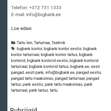
Telefon: +372 731 1333
E-mail: info@bigbank.ee
Bigbank
Loe edasi
AS
–
Categories
Tartu linn
,
Tartumaa
,
Teatmik
Tartu
Tags
bigbank kontor
,
bigbank kontor eestis
,
bigbank
kontor tartumaal
,
bigbank kontor tartus
,
bigbank
kontor
kontorid
,
bigbank kontorid eestis
,
bigbank kontorid
tartumaal
,
bigbank kontorid tartus
,
bigbank.ee
,
eesti
pangad
,
eesti pank
,
info@bigbank.ee
,
pangad eestis
,
pangad tartu maakonnas
,
pangad tartumaal
,
pangad
tartus
,
pank eestis
,
pank tartu maakonnas
,
pank
tartumaal
,
pank tartus
,
tartu
Rubriigid