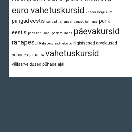
euro vahetuskursid
läti
kaspar korjus
pangad eestis
pank
pangad harjumaal
pangad tallinnas
päevakursid
eestis
pank harjumaal
pank tallinnas
rahapesu
riigisisesed arveldused
Rahapesu andmebüroo
vahetuskursid
pühade ajal
tallinn
välisarveldused pühade ajal