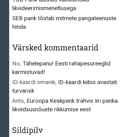
likvideerimismenetlusega
SEB pank tõstab mitmete pangateenuste
hinda
Värsked kommentaarid
No
,
Tähelepanu! Eesti rahapesureeglid
karmistuvad!
ID-kaardi omanik
,
ID-kaardi kiibis avastati
turvarisk
Ants
,
Euroopa Keskpank trahvis Iiri panka
likviidsusnõuete rikkumise eest
Sildipilv