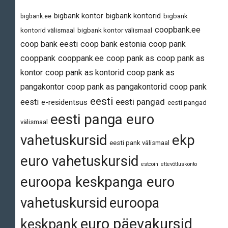
bigbank kontor
bigbank kontorid
bigbank.ee
bigbank
coopbank.ee
kontorid välismaal
bigbank kontor välismaal
coop bank eesti
coop bank estonia
coop pank
cooppank
cooppank.ee
coop pank as
coop pank as
kontor
coop pank as kontorid
coop pank as
pangakontor
coop pank as pangakontorid
coop pank
eesti
eesti pangad
eesti
e-residentsus
eesti pangad
eesti panga euro
välismaal
vahetuskursid
ekp
eesti pank välismaal
euro vahetuskursid
estcoin
ettevõtluskonto
euroopa keskpanga euro
vahetuskursid
euroopa
euro päevakursid
keskpank