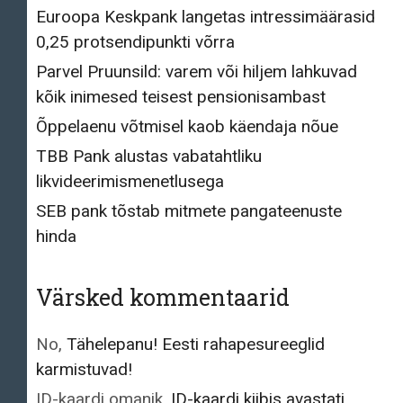
Euroopa Keskpank langetas intressimäärasid
0,25 protsendipunkti võrra
Parvel Pruunsild: varem või hiljem lahkuvad
kõik inimesed teisest pensionisambast
Õppelaenu võtmisel kaob käendaja nõue
TBB Pank alustas vabatahtliku
likvideerimismenetlusega
SEB pank tõstab mitmete pangateenuste
hinda
Värsked kommentaarid
No
,
Tähelepanu! Eesti rahapesureeglid
karmistuvad!
ID-kaardi omanik
,
ID-kaardi kiibis avastati