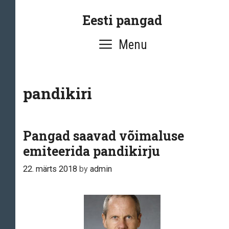
Skip
Eesti pangad
to
content
Menu
pandikiri
Pangad saavad võimaluse
emiteerida pandikirju
22. märts 2018
by
admin