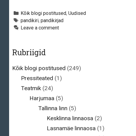
saavad
võimaluse
Categories
Kõik blogi postitused
,
Uudised
emiteerida
Tags
pandikiri
,
pandikirjad
Leave a comment
pandikirju
Rubriigid
Kõik blogi postitused
(249)
Pressiteated
(1)
Teatmik
(24)
Harjumaa
(5)
Tallinna linn
(5)
Kesklinna linnaosa
(2)
Lasnamäe linnaosa
(1)