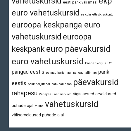
vahetuskursid
ekp
eesti pank välismaal
euro vahetuskursid
estcoin
ettevõtluskonto
euroopa keskpanga euro
vahetuskursid
euroopa
euro päevakursid
keskpank
euro vahetuskursid
läti
kaspar korjus
pangad eestis
pank
pangad harjumaal
pangad tallinnas
päevakursid
eestis
pank harjumaal
pank tallinnas
rahapesu
riigisisesed arveldused
Rahapesu andmebüroo
vahetuskursid
pühade ajal
tallinn
välisarveldused pühade ajal