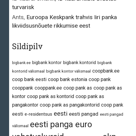
turvarisk
Ants
,
Euroopa Keskpank trahvis Iiri panka
likviidsusnõuete rikkumise eest
Sildipilv
bigbank kontor
bigbank kontorid
bigbank.ee
bigbank
coopbank.ee
kontorid välismaal
bigbank kontor välismaal
coop bank eesti
coop bank estonia
coop pank
cooppank
cooppank.ee
coop pank as
coop pank as
kontor
coop pank as kontorid
coop pank as
pangakontor
coop pank as pangakontorid
coop pank
eesti
eesti pangad
eesti
e-residentsus
eesti pangad
eesti panga euro
välismaal