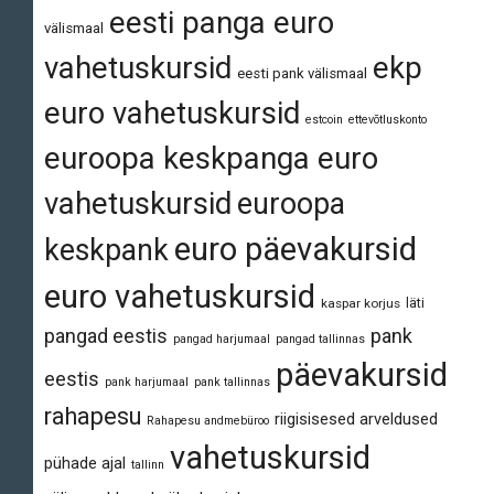
eesti panga euro
välismaal
vahetuskursid
ekp
eesti pank välismaal
euro vahetuskursid
estcoin
ettevõtluskonto
euroopa keskpanga euro
vahetuskursid
euroopa
euro päevakursid
keskpank
euro vahetuskursid
läti
kaspar korjus
pangad eestis
pank
pangad harjumaal
pangad tallinnas
päevakursid
eestis
pank harjumaal
pank tallinnas
rahapesu
riigisisesed arveldused
Rahapesu andmebüroo
vahetuskursid
pühade ajal
tallinn