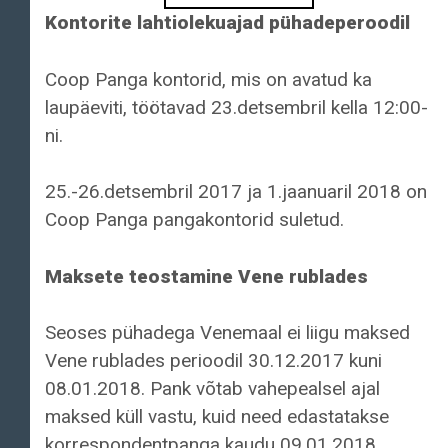
Kontorite lahtiolekuajad pühadeperoodil
Coop Panga kontorid, mis on avatud ka
laupäeviti, töötavad 23.detsembril kella 12:00-
ni.
25.-26.detsembril 2017 ja 1.jaanuaril 2018 on
Coop Panga pangakontorid suletud.
Maksete teostamine Vene rublades
Seoses pühadega Venemaal ei liigu maksed
Vene rublades perioodil 30.12.2017 kuni
08.01.2018. Pank võtab vahepealsel ajal
maksed küll vastu, kuid need edastatakse
korrespondentpanga kaudu 09.01.2018.