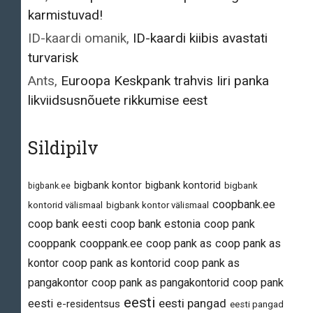
karmistuvad!
ID-kaardi omanik
,
ID-kaardi kiibis avastati
turvarisk
Ants
,
Euroopa Keskpank trahvis Iiri panka
likviidsusnõuete rikkumise eest
Sildipilv
bigbank kontor
bigbank kontorid
bigbank.ee
bigbank
coopbank.ee
kontorid välismaal
bigbank kontor välismaal
coop bank eesti
coop bank estonia
coop pank
cooppank
cooppank.ee
coop pank as
coop pank as
kontor
coop pank as kontorid
coop pank as
pangakontor
coop pank as pangakontorid
coop pank
eesti
eesti pangad
eesti
e-residentsus
eesti pangad