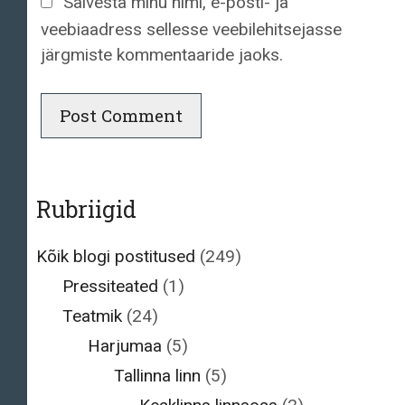
Salvesta minu nimi, e-posti- ja
veebiaadress sellesse veebilehitsejasse
järgmiste kommentaaride jaoks.
Rubriigid
Kõik blogi postitused
(249)
Pressiteated
(1)
Teatmik
(24)
Harjumaa
(5)
Tallinna linn
(5)