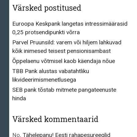
Värsked postitused
Euroopa Keskpank langetas intressimäärasid
0,25 protsendipunkti võrra
Parvel Pruunsild: varem või hiljem lahkuvad
kõik inimesed teisest pensionisambast
Õppelaenu võtmisel kaob käendaja nõue
TBB Pank alustas vabatahtliku
likvideerimismenetlusega
SEB pank tõstab mitmete pangateenuste
hinda
Värsked kommentaarid
No
,
Tähelepanu! Eesti rahapesureeglid