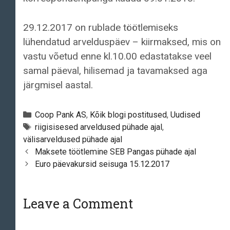
29.12.2017 on rublade töötlemiseks
lühendatud arvelduspäev – kiirmaksed, mis on
vastu võetud enne kl.10.00 edastatakse veel
samal päeval, hilisemad ja tavamaksed aga
järgmisel aastal.
Categories
Coop Pank AS
,
Kõik blogi postitused
,
Uudised
Tags
riigisisesed arveldused pühade ajal
,
välisarveldused pühade ajal
Post
Maksete töötlemine SEB Pangas pühade ajal
navigation
Euro päevakursid seisuga 15.12.2017
Leave a Comment