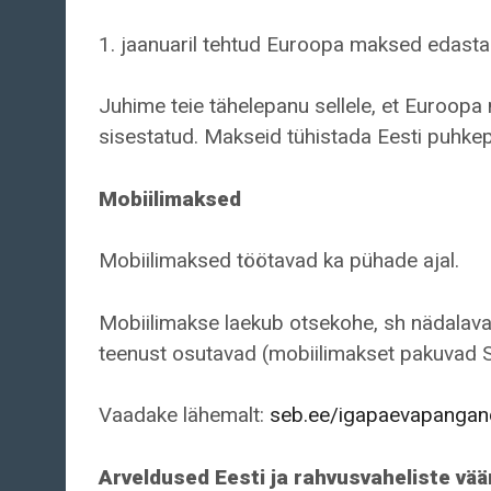
1. jaanuaril tehtud Euroopa maksed edastam
Juhime teie tähelepanu sellele, et Euroopa
sisestatud. Makseid tühistada Eesti puhkep
Mobiilimaksed
Mobiilimaksed töötavad ka pühade ajal.
Mobiilimakse laekub otsekohe, sh nädalavah
teenust osutavad (mobiilimakset pakuvad 
Vaadake lähemalt:
seb.ee/igapaevapangan
Arveldused Eesti ja rahvusvaheliste vä