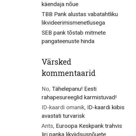
käendaja nõue
TBB Pank alustas vabatahtliku
likvideerimismenetlusega
SEB pank tõstab mitmete
pangateenuste hinda
Värsked
kommentaarid
No
,
Tähelepanu! Eesti
rahapesureeglid karmistuvad!
ID-kaardi omanik
,
ID-kaardi kiibis
avastati turvarisk
Ants
,
Euroopa Keskpank trahvis
Iiri panka likviidsusnõuete