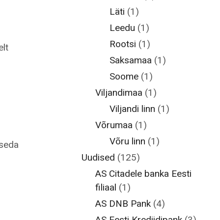
Läti
(1)
Leedu
(1)
Rootsi
(1)
elt
Saksamaa
(1)
Soome
(1)
Viljandimaa
(1)
Viljandi linn
(1)
Võrumaa
(1)
Võru linn
(1)
 seda
Uudised
(125)
AS Citadele banka Eesti
filiaal
(1)
AS DNB Pank
(4)
AS Eesti Krediidipank
(3)