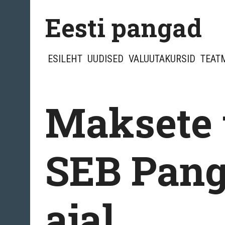
Skip
Eesti pangad
to
content
ESILEHT
UUDISED
VALUUTAKURSID
TEAT
Maksete 
SEB Pang
ajal