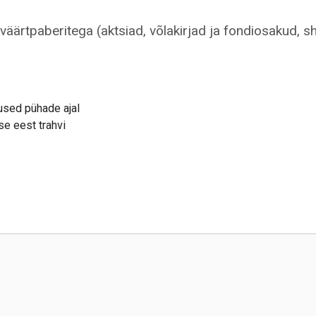
 väärtpaberitega (aktsiad, võlakirjad ja fondiosakud, s
used pühade ajal
e eest trahvi