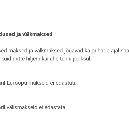
dused ja välkmaksed
ed maksed ja välkmaksed jõuavad ka pühade ajal saa
 kuid mitte hiljem kui ühe tunni jooksul.
uaril Euroopa makseid ei edastata.
aril välismakseid ei edastata.