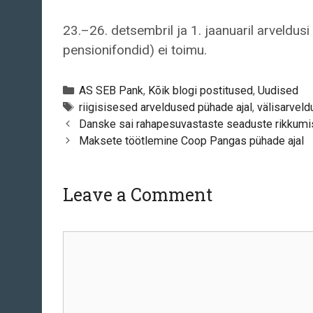
23.–26. detsembril ja 1. jaanuaril arveldusi
pensionifondid) ei toimu.
Categories
AS SEB Pank
,
Kõik blogi postitused
,
Uudised
Tags
riigisisesed arveldused pühade ajal
,
välisarveld
Post
Danske sai rahapesuvastaste seaduste rikkumis
navigation
Maksete töötlemine Coop Pangas pühade ajal
Leave a Comment
Comment