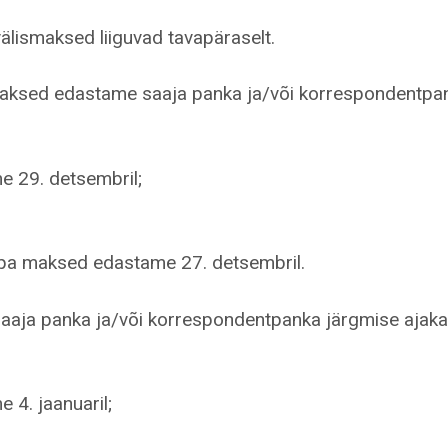
älismaksed liiguvad tavapäraselt.
lismaksed edastame saaja panka ja/või korrespondentpa
 29. detsembril;
oopa maksed edastame 27. detsembril.
saaja panka ja/või korrespondentpanka järgmise ajak
4. jaanuaril;