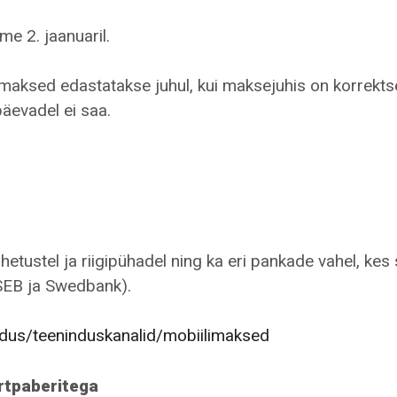
e 2. jaanuaril.
 maksed edastatakse juhul, kui maksejuhis on korrekts
äevadel ei saa.
etustel ja riigipühadel ning ka eri pankade vahel, kes
SEB ja Swedbank).
dus/teeninduskanalid/mobiilimaksed
ärtpaberitega