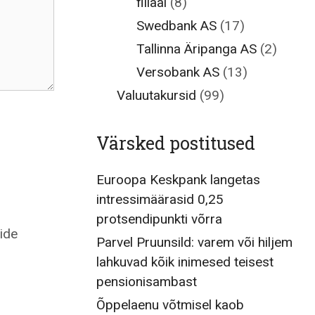
filiaal
(8)
Swedbank AS
(17)
Tallinna Äripanga AS
(2)
Versobank AS
(13)
Valuutakursid
(99)
Värsked postitused
Euroopa Keskpank langetas
intressimäärasid 0,25
protsendipunkti võrra
ide
Parvel Pruunsild: varem või hiljem
lahkuvad kõik inimesed teisest
pensionisambast
Õppelaenu võtmisel kaob