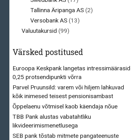
Tallinna Äripanga AS
(2)
Versobank AS
(13)
Valuutakursid
(99)
Värsked postitused
Euroopa Keskpank langetas intressimäärasid
0,25 protsendipunkti võrra
Parvel Pruunsild: varem või hiljem lahkuvad
kõik inimesed teisest pensionisambast
Õppelaenu võtmisel kaob käendaja nõue
TBB Pank alustas vabatahtliku
likvideerimismenetlusega
SEB pank tõstab mitmete pangateenuste