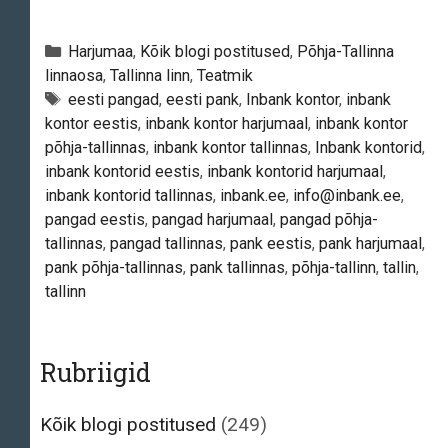
Inbank
–
Categories
Harjumaa
,
Kõik blogi postitused
,
Põhja-Tallinna
Peakontor
linnaosa
,
Tallinna linn
,
Teatmik
Tags
eesti pangad
,
eesti pank
,
Inbank kontor
,
inbank
kontor eestis
,
inbank kontor harjumaal
,
inbank kontor
põhja-tallinnas
,
inbank kontor tallinnas
,
Inbank kontorid
,
inbank kontorid eestis
,
inbank kontorid harjumaal
,
inbank kontorid tallinnas
,
inbank.ee
,
info@inbank.ee
,
pangad eestis
,
pangad harjumaal
,
pangad põhja-
tallinnas
,
pangad tallinnas
,
pank eestis
,
pank harjumaal
,
pank põhja-tallinnas
,
pank tallinnas
,
põhja-tallinn
,
tallin
,
tallinn
Rubriigid
Kõik blogi postitused
(249)