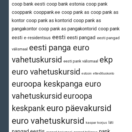
coop bank eesti
coop bank estonia
coop pank
cooppank
cooppank.ee
coop pank as
coop pank as
kontor
coop pank as kontorid
coop pank as
pangakontor
coop pank as pangakontorid
coop pank
eesti
eesti pangad
eesti
e-residentsus
eesti pangad
eesti panga euro
välismaal
vahetuskursid
ekp
eesti pank välismaal
euro vahetuskursid
estcoin
ettevõtluskonto
euroopa keskpanga euro
vahetuskursid
euroopa
euro päevakursid
keskpank
euro vahetuskursid
läti
kaspar korjus
pangad eestis
pank