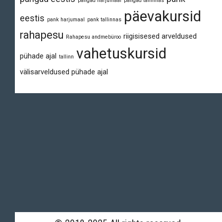
pangad harjumaal
pangad tallinnas
päevakursid
eestis
pank harjumaal
pank tallinnas
rahapesu
riigisisesed arveldused
Rahapesu andmebüroo
vahetuskursid
pühade ajal
tallinn
välisarveldused pühade ajal