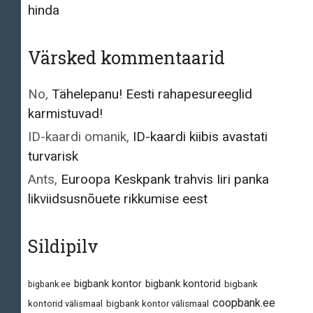
hinda
Värsked kommentaarid
No
,
Tähelepanu! Eesti rahapesureeglid
karmistuvad!
ID-kaardi omanik
,
ID-kaardi kiibis avastati
turvarisk
Ants
,
Euroopa Keskpank trahvis Iiri panka
likviidsusnõuete rikkumise eest
Sildipilv
bigbank kontor
bigbank kontorid
bigbank.ee
bigbank
coopbank.ee
kontorid välismaal
bigbank kontor välismaal