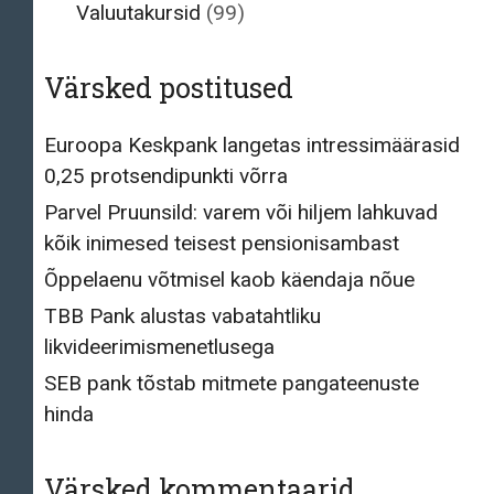
Valuutakursid
(99)
Värsked postitused
Euroopa Keskpank langetas intressimäärasid
0,25 protsendipunkti võrra
Parvel Pruunsild: varem või hiljem lahkuvad
kõik inimesed teisest pensionisambast
Õppelaenu võtmisel kaob käendaja nõue
TBB Pank alustas vabatahtliku
likvideerimismenetlusega
SEB pank tõstab mitmete pangateenuste
hinda
Värsked kommentaarid