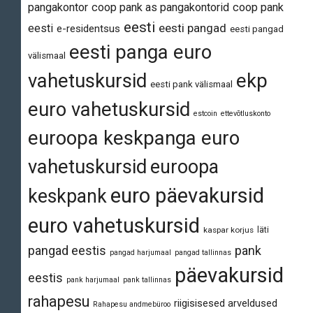
pangakontor
coop pank as pangakontorid
coop pank
eesti
eesti pangad
eesti
e-residentsus
eesti pangad
eesti panga euro
välismaal
vahetuskursid
ekp
eesti pank välismaal
euro vahetuskursid
estcoin
ettevõtluskonto
euroopa keskpanga euro
vahetuskursid
euroopa
euro päevakursid
keskpank
euro vahetuskursid
läti
kaspar korjus
pangad eestis
pank
pangad harjumaal
pangad tallinnas
päevakursid
eestis
pank harjumaal
pank tallinnas
rahapesu
riigisisesed arveldused
Rahapesu andmebüroo