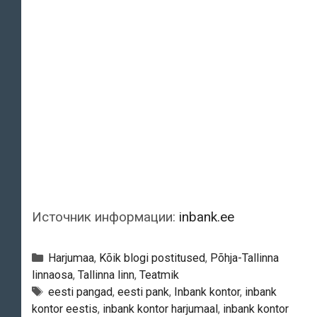
Источник информации:
inbank.ee
Categories
Harjumaa
,
Kõik blogi postitused
,
Põhja-Tallinna
linnaosa
,
Tallinna linn
,
Teatmik
Tags
eesti pangad
,
eesti pank
,
Inbank kontor
,
inbank
kontor eestis
,
inbank kontor harjumaal
,
inbank kontor