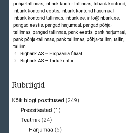
põhja-tallinnas
,
inbank kontor tallinnas
,
Inbank kontorid
,
inbank kontorid eestis
,
inbank kontorid harjumaal
,
inbank kontorid tallinnas
,
inbank.ee
,
info@inbank.ee
,
pangad eestis
,
pangad harjumaal
,
pangad põhja-
tallinnas
,
pangad tallinnas
,
pank eestis
,
pank harjumaal
,
pank põhja-tallinnas
,
pank tallinnas
,
põhja-tallinn
,
tallin
,
tallinn
Post
Bigbank AS – Hispaania filiaal
navigation
Bigbank AS – Tartu kontor
Rubriigid
Kõik blogi postitused
(249)
Pressiteated
(1)
Teatmik
(24)
Harjumaa
(5)