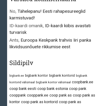
No
,
Tähelepanu! Eesti rahapesureeglid
karmistuvad!
ID-kaardi omanik
,
ID-kaardi kiibis avastati
turvarisk
Ants
,
Euroopa Keskpank trahvis Iiri panka
likviidsusnõuete rikkumise eest
Sildipilv
bigbank kontor
bigbank kontorid
bigbank.ee
bigbank
coopbank.ee
kontorid välismaal
bigbank kontor välismaal
coop bank eesti
coop bank estonia
coop pank
cooppank
cooppank.ee
coop pank as
coop pank as
kontor
coop pank as kontorid
coop pank as