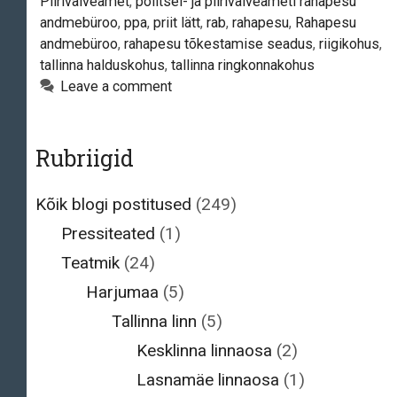
Piirivalveamet
,
politsei- ja piirivalveameti rahapesu
andmebüroo
,
ppa
,
priit lätt
,
rab
,
rahapesu
,
Rahapesu
andmebüroo
,
rahapesu tõkestamise seadus
,
riigikohus
,
tallinna halduskohus
,
tallinna ringkonnakohus
Leave a comment
Rubriigid
Kõik blogi postitused
(249)
Pressiteated
(1)
Teatmik
(24)
Harjumaa
(5)
Tallinna linn
(5)
Kesklinna linnaosa
(2)
Lasnamäe linnaosa
(1)