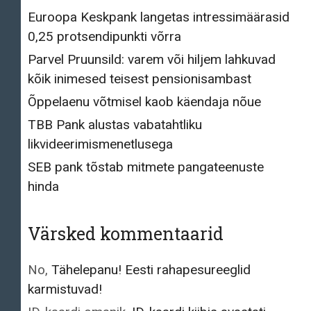
Euroopa Keskpank langetas intressimäärasid
0,25 protsendipunkti võrra
Parvel Pruunsild: varem või hiljem lahkuvad
kõik inimesed teisest pensionisambast
Õppelaenu võtmisel kaob käendaja nõue
TBB Pank alustas vabatahtliku
likvideerimismenetlusega
SEB pank tõstab mitmete pangateenuste
hinda
Värsked kommentaarid
No
,
Tähelepanu! Eesti rahapesureeglid
karmistuvad!