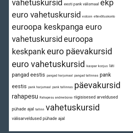
vahetuskursid
ekp
eesti pank välismaal
euro vahetuskursid
estcoin
ettevõtluskonto
euroopa keskpanga euro
vahetuskursid
euroopa
euro päevakursid
keskpank
euro vahetuskursid
läti
kaspar korjus
pangad eestis
pank
pangad harjumaal
pangad tallinnas
päevakursid
eestis
pank harjumaal
pank tallinnas
rahapesu
riigisisesed arveldused
Rahapesu andmebüroo
vahetuskursid
pühade ajal
tallinn
välisarveldused pühade ajal