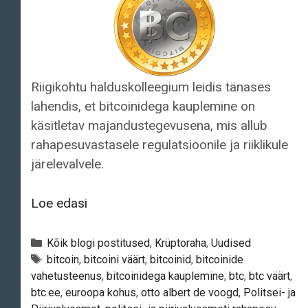
Riigikohtu halduskolleegium leidis tänases
lahendis, et bitcoinidega kauplemine on
käsitletav majandustegevusena, mis allub
rahapesuvastasele regulatsioonile ja riiklikule
järelevalvele.
Riigikohus:
Loe edasi
bitcoinidega
kauplemine
Categories
Kõik blogi postitused
,
Krüptoraha
,
Uudised
on
Tags
bitcoin
,
bitcoini väärt
,
bitcoinid
,
bitcoinide
vahetusteenus
,
bitcoinidega kauplemine
,
btc
,
btc väärt
,
käsitletav
btc.ee
,
euroopa kohus
,
otto albert de voogd
,
Politsei- ja
majandustegevusena