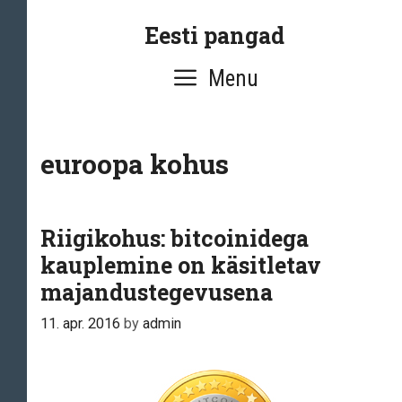
Skip
Eesti pangad
to
content
Menu
euroopa kohus
Riigikohus: bitcoinidega
kauplemine on käsitletav
majandustegevusena
11. apr. 2016
by
admin