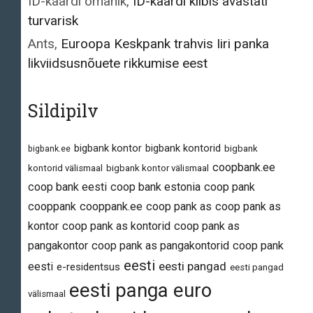
ID-kaardi omanik
,
ID-kaardi kiibis avastati
turvarisk
Ants
,
Euroopa Keskpank trahvis Iiri panka
likviidsusnõuete rikkumise eest
Sildipilv
bigbank kontor
bigbank kontorid
bigbank.ee
bigbank
coopbank.ee
kontorid välismaal
bigbank kontor välismaal
coop bank eesti
coop bank estonia
coop pank
cooppank
cooppank.ee
coop pank as
coop pank as
kontor
coop pank as kontorid
coop pank as
pangakontor
coop pank as pangakontorid
coop pank
eesti
eesti pangad
eesti
e-residentsus
eesti pangad
eesti panga euro
välismaal