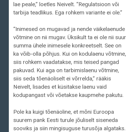
lae peale,” loetles Neivelt. “Regulatsioon või
tarbija teadlikus. Ega rohkem variante ei ole.”
“Inimesed on mugavad ja nende väikelaenude
võtmine on nii mugav. Üksikult ta ei ole nii suur
summa ühele inimesele konkreetselt. See on
ka võib-olla põhjus. Kui on kodulaenu võtmine,
siis rohkem vaadatakse, mis teised pangad
pakuvad. Kui aga on tarbimislaenu võtmine,
siis seda tõenäoliselt ei võrrelda,” rääkis
Neivelt, lisades et küsitakse laenu vaid
kodupangast või võetakse kaupmehe pakutu.
Pole ka kuigi tõenäoline, et mõni Euroopa
suurem pank Eesti turule jõuliselt siseneda
sooviks ja siin mingisuguse turusõja algataks.