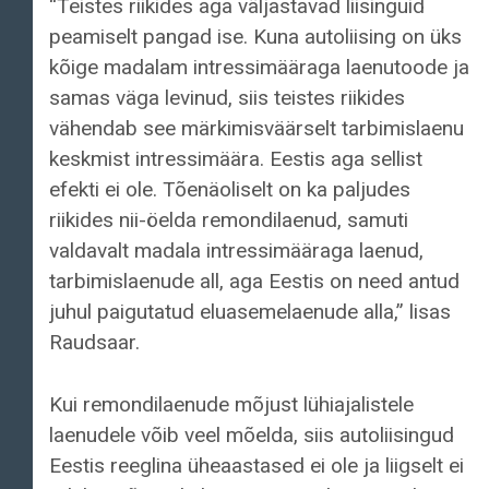
“Teistes riikides aga väljastavad liisinguid
peamiselt pangad ise. Kuna autoliising on üks
kõige madalam intressimääraga laenutoode ja
samas väga levinud, siis teistes riikides
vähendab see märkimisväärselt tarbimislaenu
keskmist intressimäära. Eestis aga sellist
efekti ei ole. Tõenäoliselt on ka paljudes
riikides nii-öelda remondilaenud, samuti
valdavalt madala intressimääraga laenud,
tarbimislaenude all, aga Eestis on need antud
juhul paigutatud eluasemelaenude alla,” lisas
Raudsaar.
Kui remondilaenude mõjust lühiajalistele
laenudele võib veel mõelda, siis autoliisingud
Eestis reeglina üheaastased ei ole ja liigselt ei