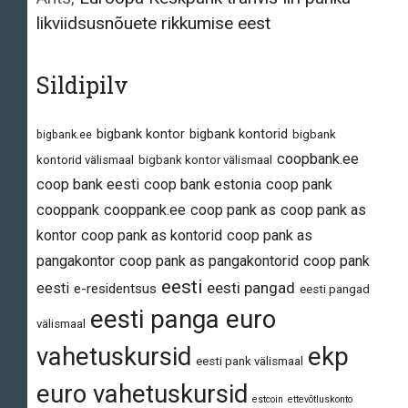
likviidsusnõuete rikkumise eest
Sildipilv
bigbank kontor
bigbank kontorid
bigbank.ee
bigbank
coopbank.ee
kontorid välismaal
bigbank kontor välismaal
coop bank eesti
coop bank estonia
coop pank
cooppank
cooppank.ee
coop pank as
coop pank as
kontor
coop pank as kontorid
coop pank as
pangakontor
coop pank as pangakontorid
coop pank
eesti
eesti pangad
eesti
e-residentsus
eesti pangad
eesti panga euro
välismaal
vahetuskursid
ekp
eesti pank välismaal
euro vahetuskursid
estcoin
ettevõtluskonto