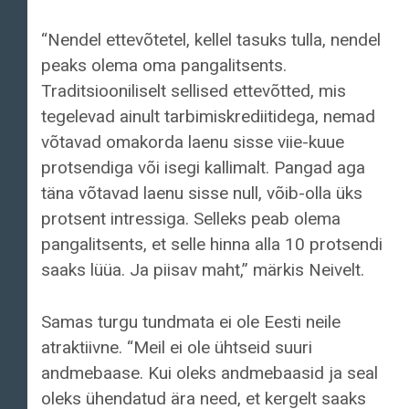
“Nendel ettevõtetel, kellel tasuks tulla, nendel
peaks olema oma pangalitsents.
Traditsiooniliselt sellised ettevõtted, mis
tegelevad ainult tarbimiskrediitidega, nemad
võtavad omakorda laenu sisse viie-kuue
protsendiga või isegi kallimalt. Pangad aga
täna võtavad laenu sisse null, võib-olla üks
protsent intressiga. Selleks peab olema
pangalitsents, et selle hinna alla 10 protsendi
saaks lüüa. Ja piisav maht,” märkis Neivelt.
Samas turgu tundmata ei ole Eesti neile
atraktiivne. “Meil ei ole ühtseid suuri
andmebaase. Kui oleks andmebaasid ja seal
oleks ühendatud ära need, et kergelt saaks