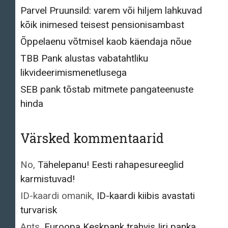
Parvel Pruunsild: varem või hiljem lahkuvad
kõik inimesed teisest pensionisambast
Õppelaenu võtmisel kaob käendaja nõue
TBB Pank alustas vabatahtliku
likvideerimismenetlusega
SEB pank tõstab mitmete pangateenuste
hinda
Värsked kommentaarid
No
,
Tähelepanu! Eesti rahapesureeglid
karmistuvad!
ID-kaardi omanik
,
ID-kaardi kiibis avastati
turvarisk
Ants
,
Euroopa Keskpank trahvis Iiri panka