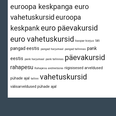
euroopa keskpanga euro
vahetuskursid
euroopa
euro päevakursid
keskpank
euro vahetuskursid
läti
kaspar korjus
pangad eestis
pank
pangad harjumaal
pangad tallinnas
päevakursid
eestis
pank harjumaal
pank tallinnas
rahapesu
riigisisesed arveldused
Rahapesu andmebüroo
vahetuskursid
pühade ajal
tallinn
välisarveldused pühade ajal