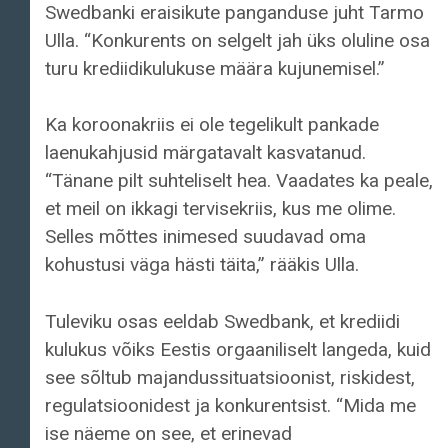
Swedbanki eraisikute panganduse juht Tarmo
Ulla. “Konkurents on selgelt jah üks oluline osa
turu krediidikulukuse määra kujunemisel.”
Ka koroonakriis ei ole tegelikult pankade
laenukahjusid märgatavalt kasvatanud.
“Tänane pilt suhteliselt hea. Vaadates ka peale,
et meil on ikkagi tervisekriis, kus me olime.
Selles mõttes inimesed suudavad oma
kohustusi väga hästi täita,” rääkis Ulla.
Tuleviku osas eeldab Swedbank, et krediidi
kulukus võiks Eestis orgaaniliselt langeda, kuid
see sõltub majandussituatsioonist, riskidest,
regulatsioonidest ja konkurentsist. “Mida me
ise näeme on see, et erinevad