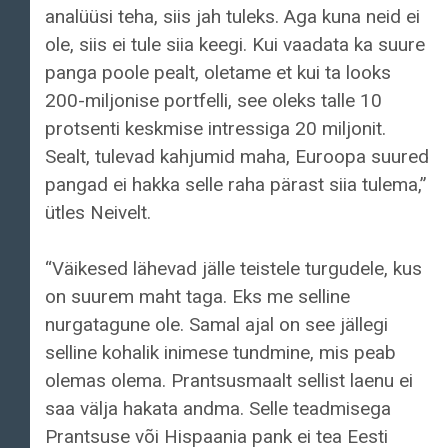
analüüsi teha, siis jah tuleks. Aga kuna neid ei
ole, siis ei tule siia keegi. Kui vaadata ka suure
panga poole pealt, oletame et kui ta looks
200-miljonise portfelli, see oleks talle 10
protsenti keskmise intressiga 20 miljonit.
Sealt, tulevad kahjumid maha, Euroopa suured
pangad ei hakka selle raha pärast siia tulema,”
ütles Neivelt.
“Väikesed lähevad jälle teistele turgudele, kus
on suurem maht taga. Eks me selline
nurgatagune ole. Samal ajal on see jällegi
selline kohalik inimese tundmine, mis peab
olemas olema. Prantsusmaalt sellist laenu ei
saa välja hakata andma. Selle teadmisega
Prantsuse või Hispaania pank ei tea Eesti