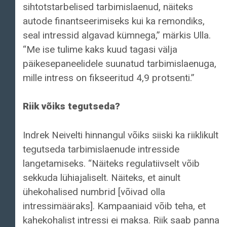
sihtotstarbelised tarbimislaenud, näiteks
autode finantseerimiseks kui ka remondiks,
seal intressid algavad kümnega,” märkis Ulla.
“Me ise tulime kaks kuud tagasi välja
päikesepaneelidele suunatud tarbimislaenuga,
mille intress on fikseeritud 4,9 protsenti.”
Riik võiks tegutseda?
Indrek Neivelti hinnangul võiks siiski ka riiklikult
tegutseda tarbimislaenude intresside
langetamiseks. “Näiteks regulatiivselt võib
sekkuda lühiajaliselt. Näiteks, et ainult
ühekohalised numbrid [võivad olla
intressimääraks]. Kampaaniaid võib teha, et
kahekohalist intressi ei maksa. Riik saab panna