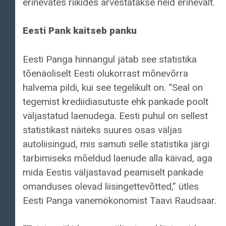
erinevates riikides arvestatakse neid erinevalt.
Eesti Pank kaitseb panku
Eesti Panga hinnangul jätab see statistika
tõenäoliselt Eesti olukorrast mõnevõrra
halvema pildi, kui see tegelikult on. “Seal on
tegemist krediidiasutuste ehk pankade poolt
väljastatud laenudega. Eesti puhul on sellest
statistikast näiteks suures osas väljas
autoliisingud, mis samuti selle statistika järgi
tarbimiseks mõeldud laenude alla käivad, aga
mida Eestis väljastavad peamiselt pankade
omanduses olevad liisingettevõtted,” ütles
Eesti Panga vanemökonomist Taavi Raudsaar.