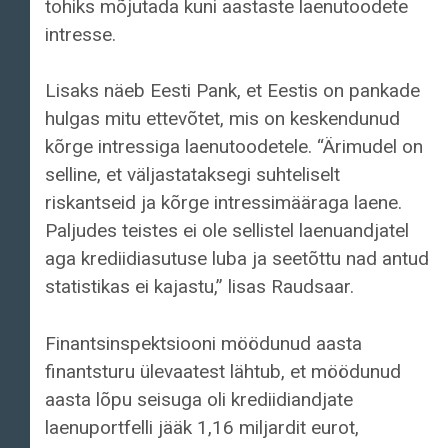
tohiks mõjutada kuni aastaste laenutoodete
intresse.
Lisaks näeb Eesti Pank, et Eestis on pankade
hulgas mitu ettevõtet, mis on keskendunud
kõrge intressiga laenutoodetele. “Ärimudel on
selline, et väljastataksegi suhteliselt
riskantseid ja kõrge intressimääraga laene.
Paljudes teistes ei ole sellistel laenuandjatel
aga krediidiasutuse luba ja seetõttu nad antud
statistikas ei kajastu,” lisas Raudsaar.
Finantsinspektsiooni möödunud aasta
finantsturu ülevaatest lähtub, et möödunud
aasta lõpu seisuga oli krediidiandjate
laenuportfelli jääk 1,16 miljardit eurot,