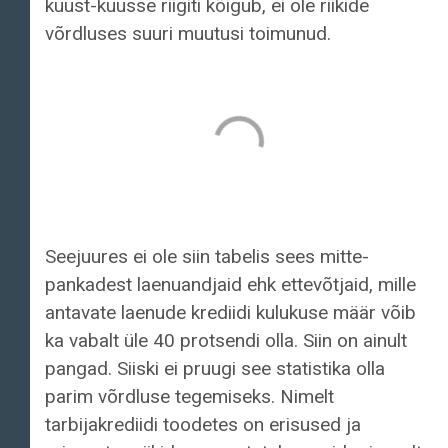
kuust-kuusse riigiti kõigub, ei ole riikide
võrdluses suuri muutusi toimunud.
Seejuures ei ole siin tabelis sees mitte-
pankadest laenuandjaid ehk ettevõtjaid, mille
antavate laenude krediidi kulukuse määr võib
ka vabalt üle 40 protsendi olla. Siin on ainult
pangad. Siiski ei pruugi see statistika olla
parim võrdluse tegemiseks. Nimelt
tarbijakrediidi toodetes on erisused ja