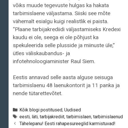
võiks muude tegevuste hulgas ka hakata
tarbimislaene väljastama. Siiski see mõte
vähemalt esialgu kuigi realistlik ei paista.
“Plaane tarbijakrediidi väljastamiseks Kredexi
kaudu ei ole, seega ei ole põhjust ka
spekuleerida selle plusside ja miinuste üle,”
ütles väliskaubandus- ja
infotehnoloogiaminister Raul Siem.
Eestis annavad selle aasta alguse seisuga
tarbimislaenu 48 laenukontorit ja 11 panka ja
nende tütarettevõtet.
Categories
Kõik blogi postitused
,
Uudised
Tags
eesti
,
läti
,
tarbijakrediit
,
tarbimislaen
,
tarbimislaenud
Post
Tähelepanu! Eesti rahapesureeglid karmistuvad!