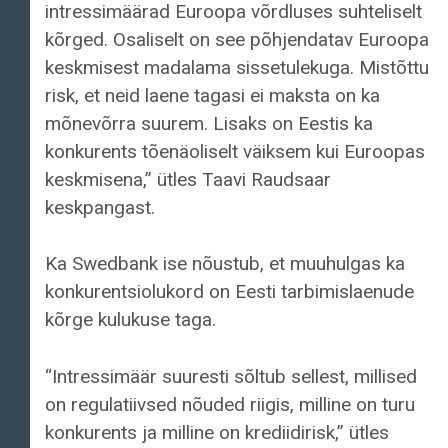
intressimäärad Euroopa võrdluses suhteliselt
kõrged. Osaliselt on see põhjendatav Euroopa
keskmisest madalama sissetulekuga. Mistõttu
risk, et neid laene tagasi ei maksta on ka
mõnevõrra suurem. Lisaks on Eestis ka
konkurents tõenäoliselt väiksem kui Euroopas
keskmisena,” ütles Taavi Raudsaar
keskpangast.
Ka Swedbank ise nõustub, et muuhulgas ka
konkurentsiolukord on Eesti tarbimislaenude
kõrge kulukuse taga.
“Intressimäär suuresti sõltub sellest, millised
on regulatiivsed nõuded riigis, milline on turu
konkurents ja milline on krediidirisk,” ütles