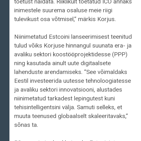
toetust näidata. Riiklikult toetatud ICO annaks
inimestele suurema osaluse meie riigi
tulevikust osa võtmisel,” märkis Korjus.
Niinimetatud Estcoini lanseerimisest teenitud
tulud võiks Korjuse hinnangul suunata era- ja
avaliku sektori koostööprojektidesse (PPP)
ning kasutada ainult uute digitaalsete
lahenduste arendamiseks. “See võimaldaks
Eestil investeerida uutesse tehnoloogiatesse
ja avaliku sektori innovatsiooni, alustades
niinimetatud tarkadest lepingutest kuni
tehisintelligentsini välja. Samuti selleks, et
muuta teenused globaalselt skaleeritavaks,”
sõnas ta.