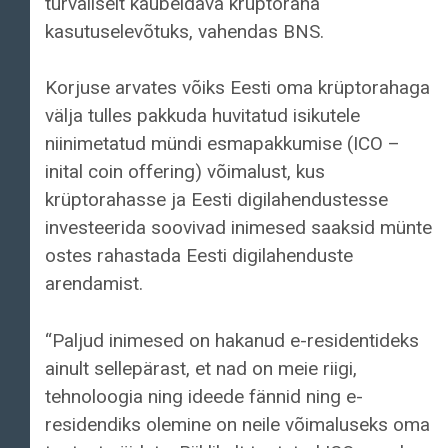
turvaliselt kaubeldava krüptoraha
kasutuselevõtuks, vahendas BNS.
Korjuse arvates võiks Eesti oma krüptorahaga
välja tulles pakkuda huvitatud isikutele
niinimetatud mündi esmapakkumise (ICO –
inital coin offering) võimalust, kus
krüptorahasse ja Eesti digilahendustesse
investeerida soovivad inimesed saaksid münte
ostes rahastada Eesti digilahenduste
arendamist.
“Paljud inimesed on hakanud e-residentideks
ainult sellepärast, et nad on meie riigi,
tehnoloogia ning ideede fännid ning e-
residendiks olemine on neile võimaluseks oma