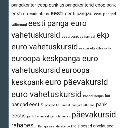
pangakontor
coop pank as pangakontorid
coop pank
eesti
eesti pangad
eesti
e-residentsus
eesti pangad
eesti panga euro
välismaal
vahetuskursid
ekp
eesti pank välismaal
euro vahetuskursid
estcoin
ettevõtluskonto
euroopa keskpanga euro
vahetuskursid
euroopa
euro päevakursid
keskpank
euro vahetuskursid
läti
kaspar korjus
pangad eestis
pank
pangad harjumaal
pangad tallinnas
päevakursid
eestis
pank harjumaal
pank tallinnas
rahapesu
riigisisesed arveldused
Rahapesu andmebüroo