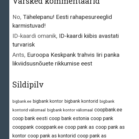
Värsked kommentaarid
No
,
Tähelepanu! Eesti rahapesureeglid
karmistuvad!
ID-kaardi omanik
,
ID-kaardi kiibis avastati
turvarisk
Ants
,
Euroopa Keskpank trahvis Iiri panka
likviidsusnõuete rikkumise eest
Sildipilv
bigbank kontor
bigbank kontorid
bigbank.ee
bigbank
coopbank.ee
kontorid välismaal
bigbank kontor välismaal
coop bank eesti
coop bank estonia
coop pank
cooppank
cooppank.ee
coop pank as
coop pank as
kontor
coop pank as kontorid
coop pank as