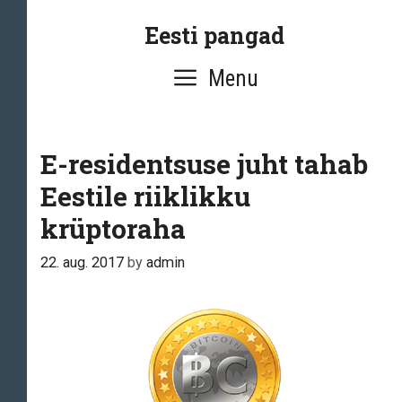
Skip
Eesti pangad
to
content
Menu
E-residentsuse juht tahab
Eestile riiklikku
krüptoraha
22. aug. 2017
by
admin