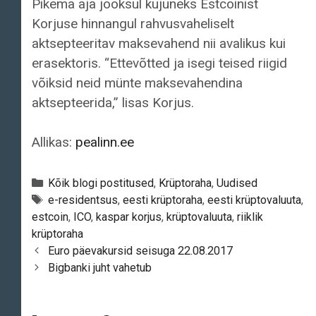
Pikema aja jooksul kujuneks Estcoinist
Korjuse hinnangul rahvusvaheliselt
aktsepteeritav maksevahend nii avalikus kui
erasektoris. “Ettevõtted ja isegi teised riigid
võiksid neid münte maksevahendina
aktsepteerida,” lisas Korjus.
Allikas:
pealinn.ee
Categories
Kõik blogi postitused
,
Krüptoraha
,
Uudised
Tags
e-residentsus
,
eesti krüptoraha
,
eesti krüptovaluuta
,
estcoin
,
ICO
,
kaspar korjus
,
krüptovaluuta
,
riiklik
krüptoraha
Post
Euro päevakursid seisuga 22.08.2017
navigation
Bigbanki juht vahetub