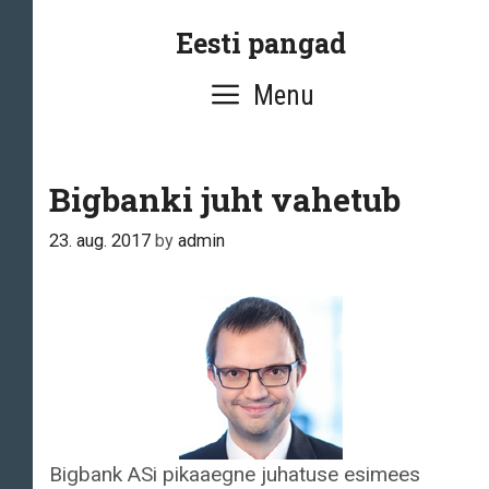
Skip
Eesti pangad
to
content
Menu
Bigbanki juht vahetub
23. aug. 2017
by
admin
Bigbank ASi pikaaegne juhatuse esimees