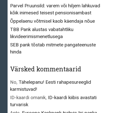
Parvel Pruunsild: varem või hiljem lahkuvad
kõik inimesed teisest pensionisambast
Õppelaenu võtmisel kaob käendaja nõue
TBB Pank alustas vabatahtliku
likvideerimismenetlusega
SEB pank tõstab mitmete pangateenuste
hinda
Värsked kommentaarid
No
,
Tähelepanu! Eesti rahapesureeglid
karmistuvad!
ID-kaardi omanik
,
ID-kaardi kiibis avastati
turvarisk
Ants
,
Euroopa Keskpank trahvis Iiri panka