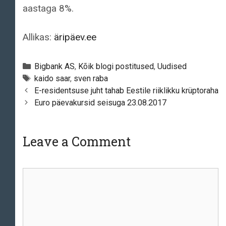
aastaga 8%.
Allikas:
äripäev.ee
Categories
Bigbank AS
,
Kõik blogi postitused
,
Uudised
Tags
kaido saar
,
sven raba
Post
E-residentsuse juht tahab Eestile riiklikku krüptoraha
navigation
Euro päevakursid seisuga 23.08.2017
Leave a Comment
Comment