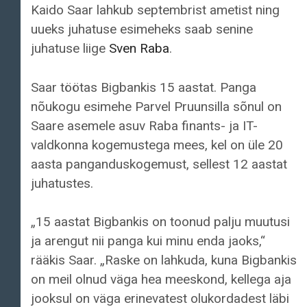
Kaido Saar lahkub septembrist ametist ning
uueks juhatuse esimeheks saab senine
juhatuse liige
Sven Raba
.
Saar töötas Bigbankis 15 aastat. Panga
nõukogu esimehe Parvel Pruunsilla sõnul on
Saare asemele asuv Raba finants- ja IT-
valdkonna kogemustega mees, kel on üle 20
aasta panganduskogemust, sellest 12 aastat
juhatustes.
„15 aastat Bigbankis on toonud palju muutusi
ja arengut nii panga kui minu enda jaoks,“
rääkis Saar. „Raske on lahkuda, kuna Bigbankis
on meil olnud väga hea meeskond, kellega aja
jooksul on väga erinevatest olukordadest läbi