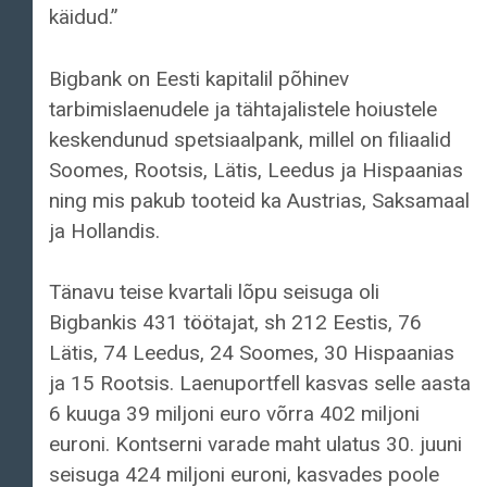
käidud.”
Bigbank on Eesti kapitalil põhinev
tarbimislaenudele ja tähtajalistele hoiustele
keskendunud spetsiaalpank, millel on filiaalid
Soomes, Rootsis, Lätis, Leedus ja Hispaanias
ning mis pakub tooteid ka Austrias, Saksamaal
ja Hollandis.
Tänavu teise kvartali lõpu seisuga oli
Bigbankis 431 töötajat, sh 212 Eestis, 76
Lätis, 74 Leedus, 24 Soomes, 30 Hispaanias
ja 15 Rootsis. Laenuportfell kasvas selle aasta
6 kuuga 39 miljoni euro võrra 402 miljoni
euroni. Kontserni varade maht ulatus 30. juuni
seisuga 424 miljoni euroni, kasvades poole