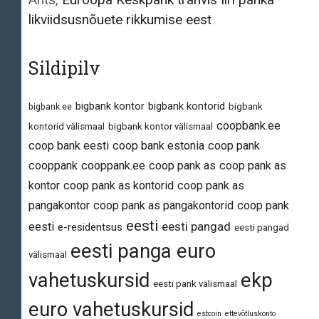
likviidsusnõuete rikkumise eest
Sildipilv
bigbank kontor
bigbank kontorid
bigbank.ee
bigbank
coopbank.ee
kontorid välismaal
bigbank kontor välismaal
coop bank eesti
coop bank estonia
coop pank
cooppank
cooppank.ee
coop pank as
coop pank as
kontor
coop pank as kontorid
coop pank as
pangakontor
coop pank as pangakontorid
coop pank
eesti
eesti pangad
eesti
e-residentsus
eesti pangad
eesti panga euro
välismaal
vahetuskursid
ekp
eesti pank välismaal
euro vahetuskursid
estcoin
ettevõtluskonto