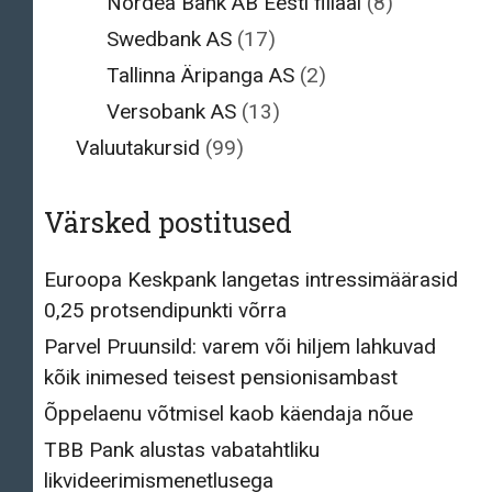
Nordea Bank AB Eesti filiaal
(8)
Swedbank AS
(17)
Tallinna Äripanga AS
(2)
Versobank AS
(13)
Valuutakursid
(99)
Värsked postitused
Euroopa Keskpank langetas intressimäärasid
0,25 protsendipunkti võrra
Parvel Pruunsild: varem või hiljem lahkuvad
kõik inimesed teisest pensionisambast
Õppelaenu võtmisel kaob käendaja nõue
TBB Pank alustas vabatahtliku
likvideerimismenetlusega