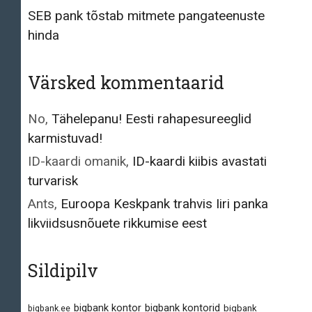
SEB pank tõstab mitmete pangateenuste
hinda
Värsked kommentaarid
No
,
Tähelepanu! Eesti rahapesureeglid
karmistuvad!
ID-kaardi omanik
,
ID-kaardi kiibis avastati
turvarisk
Ants
,
Euroopa Keskpank trahvis Iiri panka
likviidsusnõuete rikkumise eest
Sildipilv
bigbank kontor
bigbank kontorid
bigbank.ee
bigbank