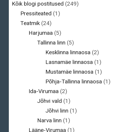
Kõik blogi postitused
(249)
Pressiteated
(1)
Teatmik
(24)
Harjumaa
(5)
Tallinna linn
(5)
Kesklinna linnaosa
(2)
Lasnamäe linnaosa
(1)
Mustamäe linnaosa
(1)
Põhja-Tallinna linnaosa
(1)
Ida-Virumaa
(2)
Jõhvi vald
(1)
Jõhvi linn
(1)
Narva linn
(1)
Lääne-Virumaa
(1)