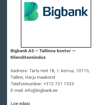
Bigbank AS – Tallinna kontor —
Klienditeenindus
Aadress: Tartu mnt 18, 1. korrus, 10115,
Tallinn, Harju maakond
Telefoninumber: +372 731 1333
E-mail: info@bigbank.ee
Bigbank
Loe edasi