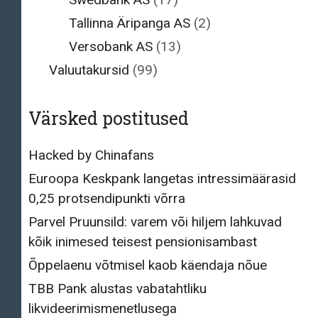
Tallinna Äripanga AS
(2)
Versobank AS
(13)
Valuutakursid
(99)
Värsked postitused
Hacked by Chinafans
Euroopa Keskpank langetas intressimäärasid
0,25 protsendipunkti võrra
Parvel Pruunsild: varem või hiljem lahkuvad
kõik inimesed teisest pensionisambast
Õppelaenu võtmisel kaob käendaja nõue
TBB Pank alustas vabatahtliku
likvideerimismenetlusega