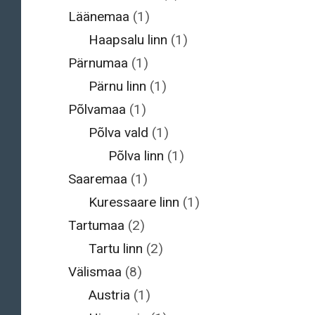
Läänemaa
(1)
Haapsalu linn
(1)
Pärnumaa
(1)
Pärnu linn
(1)
Põlvamaa
(1)
Põlva vald
(1)
Põlva linn
(1)
Saaremaa
(1)
Kuressaare linn
(1)
Tartumaa
(2)
Tartu linn
(2)
Välismaa
(8)
Austria
(1)