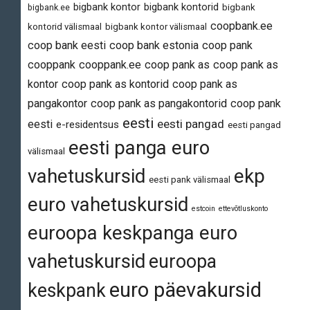
bigbank kontor
bigbank kontorid
bigbank.ee
bigbank
coopbank.ee
kontorid välismaal
bigbank kontor välismaal
coop bank eesti
coop bank estonia
coop pank
cooppank
cooppank.ee
coop pank as
coop pank as
kontor
coop pank as kontorid
coop pank as
pangakontor
coop pank as pangakontorid
coop pank
eesti
eesti pangad
eesti
e-residentsus
eesti pangad
eesti panga euro
välismaal
vahetuskursid
ekp
eesti pank välismaal
euro vahetuskursid
estcoin
ettevõtluskonto
euroopa keskpanga euro
vahetuskursid
euroopa
euro päevakursid
keskpank