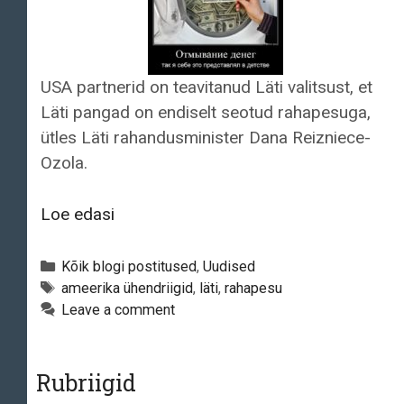
USA partnerid on teavitanud Läti valitsust, et
Läti pangad on endiselt seotud rahapesuga,
ütles Läti rahandusminister Dana Reizniece-
Ozola.
Ministeerium:
Loe edasi
Läti
pangad
Categories
Kõik blogi postitused
,
Uudised
on
Tags
ameerika ühendriigid
,
läti
,
rahapesu
Leave a comment
endiselt
rahapesuga
seotud
Rubriigid