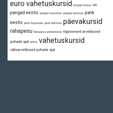
euro vahetuskursid
läti
kaspar korjus
pangad eestis
pank
pangad harjumaal
pangad tallinnas
päevakursid
eestis
pank harjumaal
pank tallinnas
rahapesu
riigisisesed arveldused
Rahapesu andmebüroo
vahetuskursid
pühade ajal
tallinn
välisarveldused pühade ajal