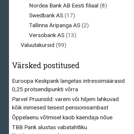
Nordea Bank AB Eesti filiaal
(8)
Swedbank AS
(17)
Tallinna Äripanga AS
(2)
Versobank AS
(13)
Valuutakursid
(99)
Värsked postitused
Euroopa Keskpank langetas intressimäärasid
0,25 protsendipunkti võrra
Parvel Pruunsild: varem või hiljem lahkuvad
kõik inimesed teisest pensionisambast
Õppelaenu võtmisel kaob käendaja nõue
TBB Pank alustas vabatahtliku