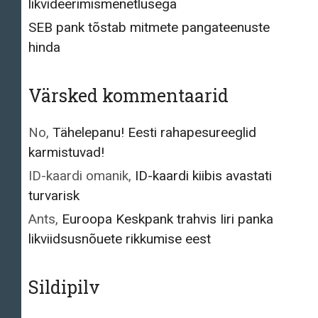
likvideerimismenetlusega
SEB pank tõstab mitmete pangateenuste
hinda
Värsked kommentaarid
No
,
Tähelepanu! Eesti rahapesureeglid
karmistuvad!
ID-kaardi omanik
,
ID-kaardi kiibis avastati
turvarisk
Ants
,
Euroopa Keskpank trahvis Iiri panka
likviidsusnõuete rikkumise eest
Sildipilv