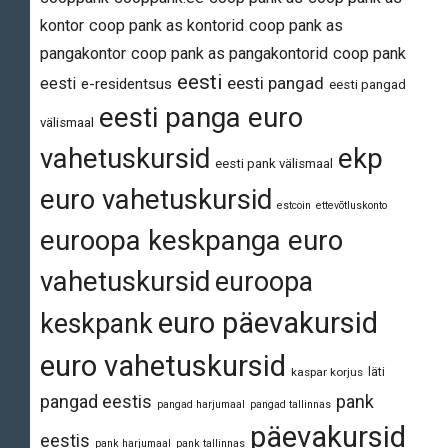
kontor
coop pank as kontorid
coop pank as
pangakontor
coop pank as pangakontorid
coop pank
eesti
eesti pangad
eesti
e-residentsus
eesti pangad
eesti panga euro
välismaal
vahetuskursid
ekp
eesti pank välismaal
euro vahetuskursid
estcoin
ettevõtluskonto
euroopa keskpanga euro
vahetuskursid
euroopa
euro päevakursid
keskpank
euro vahetuskursid
läti
kaspar korjus
pangad eestis
pank
pangad harjumaal
pangad tallinnas
päevakursid
eestis
pank harjumaal
pank tallinnas