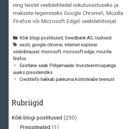
ning teistel veebilehtedel isikutuvastuseks ja
maksete tegemiseks Google Chrome’i, Mozilla
Firefoxi või Microsoft Edge’i veebilehitsejat.
Categories
Kõik blogi postitused
,
Swedbank AS
,
Uudised
Tags
eesti
,
google chrome
,
internet explorer
veebibrauser
,
microsoft
,
microsoft edge
,
mozilla
firefox
Post
Eestlane saab Põhjamaade Investeerimispanga
navigation
uueks presidendiks
Creditinfo hakkab pakkuma kontoteabe teenust
Rubriigid
Kõik blogi postitused
(250)
Pressiteated
(1)