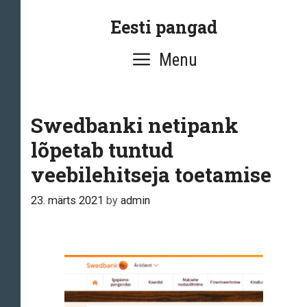
Skip
Eesti pangad
to
content
Menu
Swedbanki netipank
lõpetab tuntud
veebilehitseja toetamise
23. märts 2021
by
admin