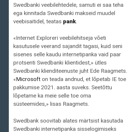
Swedbanki veebilehtedele, samuti ei saa teha
ega kinnitada Swedbanki makseid muudel
veebisaitidel, teatas
pank
.
«Internet Exploreri veebilehitseja võeti
kasutusele veerand sajandit tagasi, kuid seni
sisenes selle kaudu internetipanka vaid paar
protsenti Swedbanki klientidest,» ütles
Swedbanki klienditeenuste juht Ede Raagmets.
«
Microsoft
on teada andnud, et lõpetab IE toe
pakkumise 2021. aasta suveks. Seetõttu
lõpetame ka meie selle toe oma
süsteemides,» lisas Raagmets.
Swedbank soovitab alates märtsist kasutada
Swedbanki internetipanka sisselogimiseks