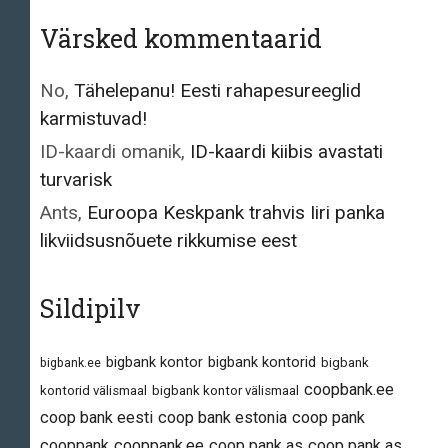
Värsked kommentaarid
No
,
Tähelepanu! Eesti rahapesureeglid
karmistuvad!
ID-kaardi omanik
,
ID-kaardi kiibis avastati
turvarisk
Ants
,
Euroopa Keskpank trahvis Iiri panka
likviidsusnõuete rikkumise eest
Sildipilv
bigbank kontor
bigbank kontorid
bigbank.ee
bigbank
coopbank.ee
kontorid välismaal
bigbank kontor välismaal
coop bank eesti
coop bank estonia
coop pank
cooppank
cooppank.ee
coop pank as
coop pank as