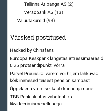
Tallinna Äripanga AS
(2)
Versobank AS
(13)
Valuutakursid
(99)
Värsked postitused
Hacked by Chinafans
Euroopa Keskpank langetas intressimäärasid
0,25 protsendipunkti võrra
Parvel Pruunsild: varem või hiljem lahkuvad
kõik inimesed teisest pensionisambast
Õppelaenu võtmisel kaob käendaja nõue
TBB Pank alustas vabatahtliku
likvideerimismenetlusega