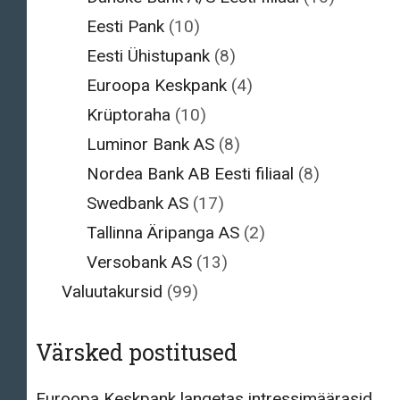
Eesti Pank
(10)
Eesti Ühistupank
(8)
Euroopa Keskpank
(4)
Krüptoraha
(10)
Luminor Bank AS
(8)
Nordea Bank AB Eesti filiaal
(8)
Swedbank AS
(17)
Tallinna Äripanga AS
(2)
Versobank AS
(13)
Valuutakursid
(99)
Värsked postitused
Euroopa Keskpank langetas intressimäärasid