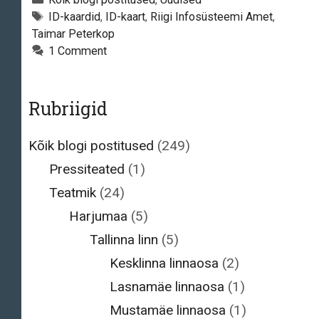
avastati
Tags
ID-kaardid
,
ID-kaart
,
Riigi Infosüsteemi Amet
,
Taimar Peterkop
turvarisk
1 Comment
Rubriigid
Kõik blogi postitused
(249)
Pressiteated
(1)
Teatmik
(24)
Harjumaa
(5)
Tallinna linn
(5)
Kesklinna linnaosa
(2)
Lasnamäe linnaosa
(1)
Mustamäe linnaosa
(1)