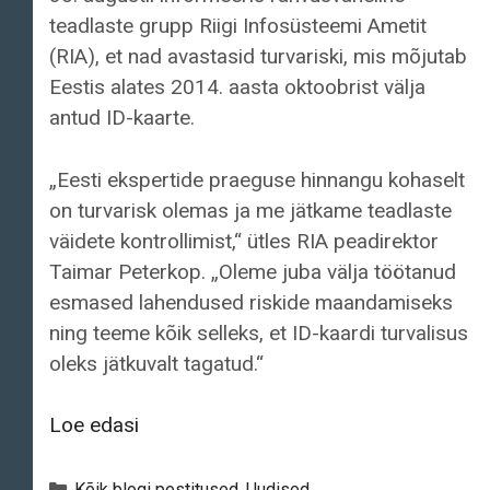
teadlaste grupp Riigi Infosüsteemi Ametit
(RIA), et nad avastasid turvariski, mis mõjutab
Eestis alates 2014. aasta oktoobrist välja
antud ID-kaarte.
„Eesti ekspertide praeguse hinnangu kohaselt
on turvarisk olemas ja me jätkame teadlaste
väidete kontrollimist,“ ütles RIA peadirektor
Taimar Peterkop. „Oleme juba välja töötanud
esmased lahendused riskide maandamiseks
ning teeme kõik selleks, et ID-kaardi turvalisus
oleks jätkuvalt tagatud.“
ID-
Loe edasi
kaardi
kiibis
Categories
Kõik blogi postitused
,
Uudised