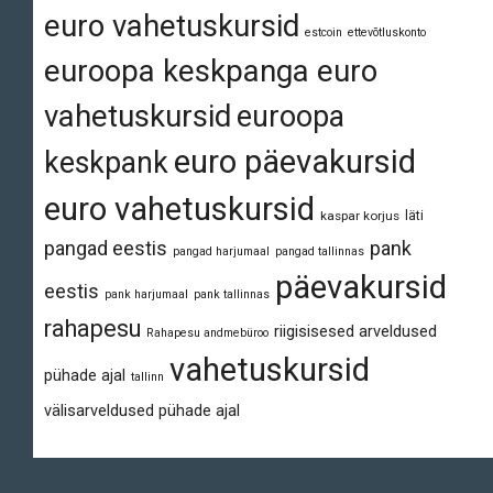
euro vahetuskursid
estcoin
ettevõtluskonto
euroopa keskpanga euro
vahetuskursid
euroopa
euro päevakursid
keskpank
euro vahetuskursid
läti
kaspar korjus
pangad eestis
pank
pangad harjumaal
pangad tallinnas
päevakursid
eestis
pank harjumaal
pank tallinnas
rahapesu
riigisisesed arveldused
Rahapesu andmebüroo
vahetuskursid
pühade ajal
tallinn
välisarveldused pühade ajal