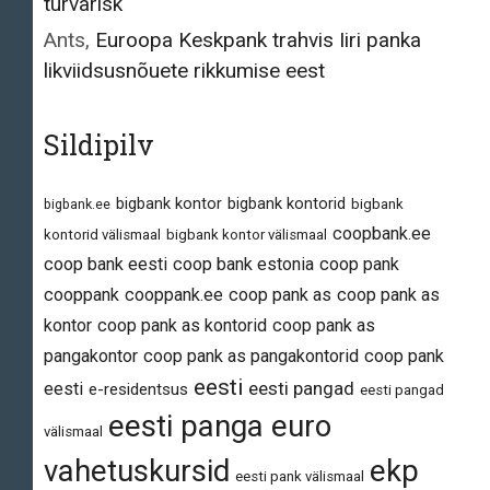
turvarisk
Ants
,
Euroopa Keskpank trahvis Iiri panka
likviidsusnõuete rikkumise eest
Sildipilv
bigbank kontor
bigbank kontorid
bigbank.ee
bigbank
coopbank.ee
kontorid välismaal
bigbank kontor välismaal
coop bank eesti
coop bank estonia
coop pank
cooppank
cooppank.ee
coop pank as
coop pank as
kontor
coop pank as kontorid
coop pank as
pangakontor
coop pank as pangakontorid
coop pank
eesti
eesti pangad
eesti
e-residentsus
eesti pangad
eesti panga euro
välismaal
vahetuskursid
ekp
eesti pank välismaal