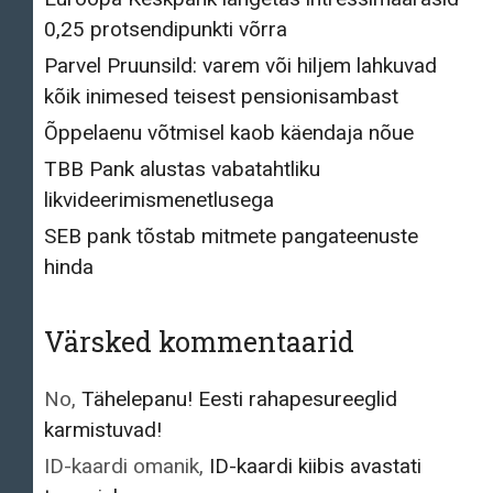
0,25 protsendipunkti võrra
Parvel Pruunsild: varem või hiljem lahkuvad
kõik inimesed teisest pensionisambast
Õppelaenu võtmisel kaob käendaja nõue
TBB Pank alustas vabatahtliku
likvideerimismenetlusega
SEB pank tõstab mitmete pangateenuste
hinda
Värsked kommentaarid
No
,
Tähelepanu! Eesti rahapesureeglid
karmistuvad!
ID-kaardi omanik
,
ID-kaardi kiibis avastati