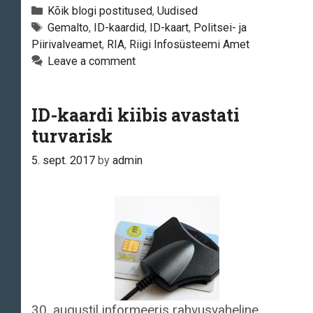
kaartide
Categories
Kõik blogi postitused
,
Uudised
tootja
Tags
Gemalto
,
ID-kaardid
,
ID-kaart
,
Politsei- ja
Piirivalveamet
,
RIA
,
Riigi Infosüsteemi Amet
aitab
Leave a comment
lahendada
ID-
kaardi
ID-kaardi kiibis avastati
turvariski
turvarisk
5. sept. 2017
by
admin
30. augustil informeeris rahvusvaheline