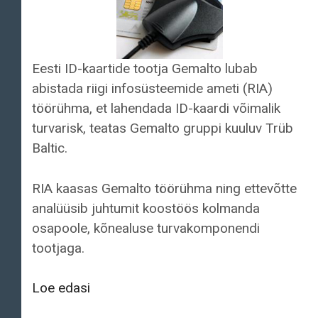
Eesti ID-kaartide tootja Gemalto lubab
abistada riigi infosüsteemide ameti (RIA)
töörühma, et lahendada ID-kaardi võimalik
turvarisk, teatas Gemalto gruppi kuuluv Trüb
Baltic.
RIA kaasas Gemalto töörühma ning ettevõtte
analüüsib juhtumit koostöös kolmanda
osapoole, kõnealuse turvakomponendi
tootjaga.
Eesti
Loe edasi
ID-