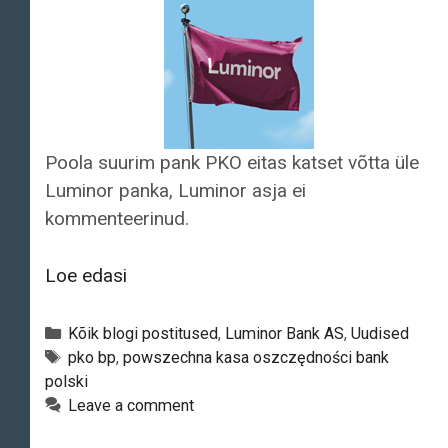
Poola suurim pank PKO eitas katset võtta üle
Luminor panka, Luminor asja ei
kommenteerinud.
Poola
Loe edasi
PKO
pank
Categories
Kõik blogi postitused
,
Luminor Bank AS
,
Uudised
eitas
Tags
pko bp
,
powszechna kasa oszczędności bank
polski
Luminorile
Leave a comment
ülevõtmispakkumise
tegemist