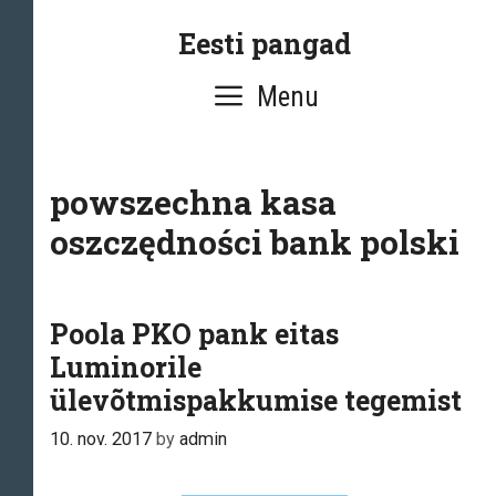
Skip
Eesti pangad
to
content
Menu
powszechna kasa
oszczędności bank polski
Poola PKO pank eitas
Luminorile
ülevõtmispakkumise tegemist
10. nov. 2017
by
admin