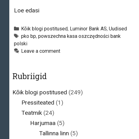
Allikad:
Loe edasi
Poola
suurim
Categories
Kõik blogi postitused
,
Luminor Bank AS
,
Uudised
pank
Tags
pko bp
,
powszechna kasa oszczędności bank
polski
tegi
Leave a comment
ettepaneku
Luminori
ostmiseks
Rubriigid
Kõik blogi postitused
(249)
Pressiteated
(1)
Teatmik
(24)
Harjumaa
(5)
Tallinna linn
(5)