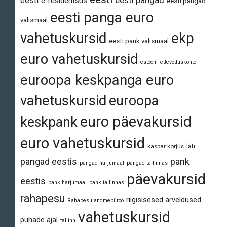
eesti
e-residentsus
eesti pangad
eesti panga euro
välismaal
vahetuskursid
ekp
eesti pank välismaal
euro vahetuskursid
estcoin
ettevõtluskonto
euroopa keskpanga euro
vahetuskursid
euroopa
euro päevakursid
keskpank
euro vahetuskursid
läti
kaspar korjus
pangad eestis
pank
pangad harjumaal
pangad tallinnas
päevakursid
eestis
pank harjumaal
pank tallinnas
rahapesu
riigisisesed arveldused
Rahapesu andmebüroo
vahetuskursid
pühade ajal
tallinn