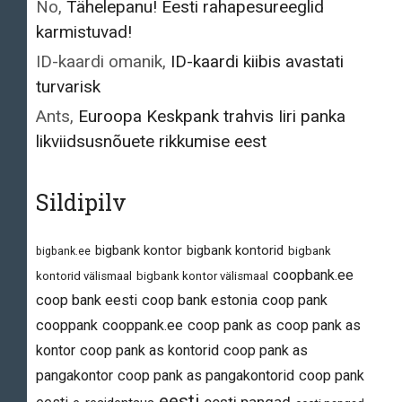
No
,
Tähelepanu! Eesti rahapesureeglid
karmistuvad!
ID-kaardi omanik
,
ID-kaardi kiibis avastati
turvarisk
Ants
,
Euroopa Keskpank trahvis Iiri panka
likviidsusnõuete rikkumise eest
Sildipilv
bigbank kontor
bigbank kontorid
bigbank.ee
bigbank
coopbank.ee
kontorid välismaal
bigbank kontor välismaal
coop bank eesti
coop bank estonia
coop pank
cooppank
cooppank.ee
coop pank as
coop pank as
kontor
coop pank as kontorid
coop pank as
pangakontor
coop pank as pangakontorid
coop pank
eesti
eesti pangad