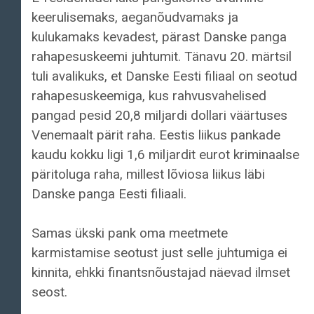
keerulisemaks, aeganõudvamaks ja
kulukamaks kevadest, pärast Danske panga
rahapesuskeemi juhtumit. Tänavu 20. märtsil
tuli avalikuks, et Danske Eesti filiaal on seotud
rahapesuskeemiga, kus rahvusvahelised
pangad pesid 20,8 miljardi dollari väärtuses
Venemaalt pärit raha. Eestis liikus pankade
kaudu kokku ligi 1,6 miljardit eurot kriminaalse
päritoluga raha, millest lõviosa liikus läbi
Danske panga Eesti filiaali.
Samas ükski pank oma meetmete
karmistamise seotust just selle juhtumiga ei
kinnita, ehkki finantsnõustajad näevad ilmset
seost.