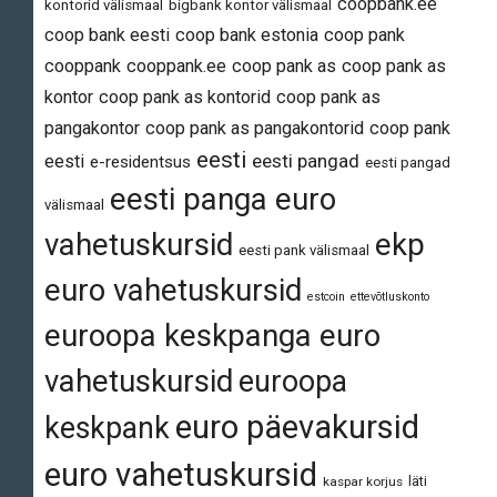
coopbank.ee
kontorid välismaal
bigbank kontor välismaal
coop bank eesti
coop bank estonia
coop pank
cooppank
cooppank.ee
coop pank as
coop pank as
kontor
coop pank as kontorid
coop pank as
pangakontor
coop pank as pangakontorid
coop pank
eesti
eesti pangad
eesti
e-residentsus
eesti pangad
eesti panga euro
välismaal
vahetuskursid
ekp
eesti pank välismaal
euro vahetuskursid
estcoin
ettevõtluskonto
euroopa keskpanga euro
vahetuskursid
euroopa
euro päevakursid
keskpank
euro vahetuskursid
läti
kaspar korjus