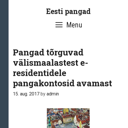
Skip
Eesti pangad
to
content
Menu
Pangad tõrguvad
välismaalastest e-
residentidele
pangakontosid avamast
15. aug. 2017
by
admin