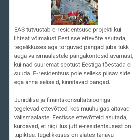
EAS tutvustab e-residentsuse projekti kui
lihtsat võimalust Eestisse ettevõte asutada,
tegelikkuses aga tõrguvad pangad juba tükk
aega välismaalastele pangakontosid avamast,
kui nad suuremat seotust Eestiga tõestada ei
suuda. E-residentsus pole selleks piisav side
ega anna eeliseid, kinnitavad pangad.
Juriidilise ja finantskonsultatsiooniga
tegelevad ettevõtted, kes muuhulgas aitavad
välismaalastel Eestisse ettevõtteid asutada,
kurdavad, et riigi ilus jutt e-residentsusest on
tupiktee: tegelikkuses on alates tänavu