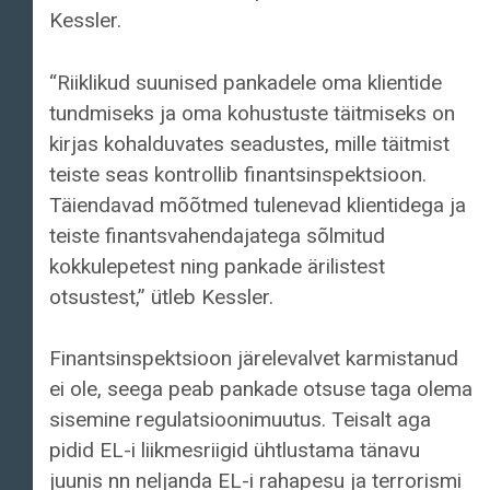
Kessler.
“Riiklikud suunised pankadele oma klientide
tundmiseks ja oma kohustuste täitmiseks on
kirjas kohalduvates seadustes, mille täitmist
teiste seas kontrollib finantsinspektsioon.
Täiendavad mõõtmed tulenevad klientidega ja
teiste finantsvahendajatega sõlmitud
kokkulepetest ning pankade ärilistest
otsustest,” ütleb Kessler.
Finantsinspektsioon järelevalvet karmistanud
ei ole, seega peab pankade otsuse taga olema
sisemine regulatsioonimuutus. Teisalt aga
pidid EL-i liikmesriigid ühtlustama tänavu
juunis nn neljanda EL-i rahapesu ja terrorismi