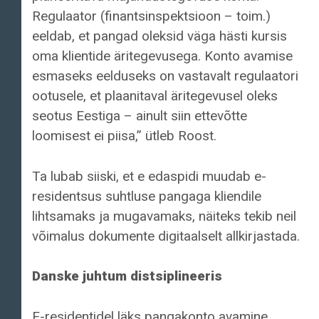
Regulaator (finantsinspektsioon – toim.)
eeldab, et pangad oleksid väga hästi kursis
oma klientide äritegevusega. Konto avamise
esmaseks eelduseks on vastavalt regulaatori
ootusele, et plaanitaval äritegevusel oleks
seotus Eestiga – ainult siin ettevõtte
loomisest ei piisa,” ütleb Roost.
Ta lubab siiski, et e edaspidi muudab e-
residentsus suhtluse pangaga kliendile
lihtsamaks ja mugavamaks, näiteks tekib neil
võimalus dokumente digitaalselt allkirjastada.
Danske juhtum distsiplineeris
E-residentidel läks pangakonto avamine