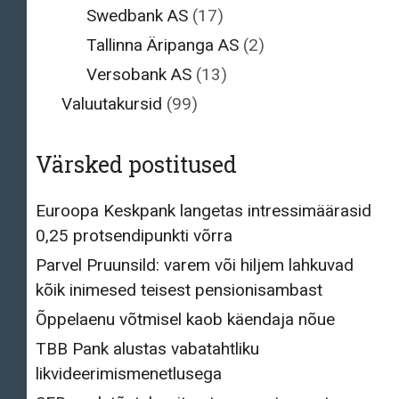
Swedbank AS
(17)
Tallinna Äripanga AS
(2)
Versobank AS
(13)
Valuutakursid
(99)
Värsked postitused
Euroopa Keskpank langetas intressimäärasid
0,25 protsendipunkti võrra
Parvel Pruunsild: varem või hiljem lahkuvad
kõik inimesed teisest pensionisambast
Õppelaenu võtmisel kaob käendaja nõue
TBB Pank alustas vabatahtliku
likvideerimismenetlusega