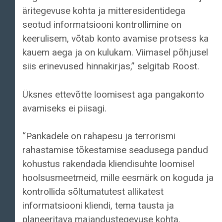
äritegevuse kohta ja mitteresidentidega
seotud informatsiooni kontrollimine on
keerulisem, võtab konto avamise protsess ka
kauem aega ja on kulukam. Viimasel põhjusel
siis erinevused hinnakirjas,” selgitab Roost.
Üksnes ettevõtte loomisest aga pangakonto
avamiseks ei piisagi.
“Pankadele on rahapesu ja terrorismi
rahastamise tõkestamise seadusega pandud
kohustus rakendada kliendisuhte loomisel
hoolsusmeetmeid, mille eesmärk on koguda ja
kontrollida sõltumatutest allikatest
informatsiooni kliendi, tema tausta ja
planeeritava majandustegevuse kohta.