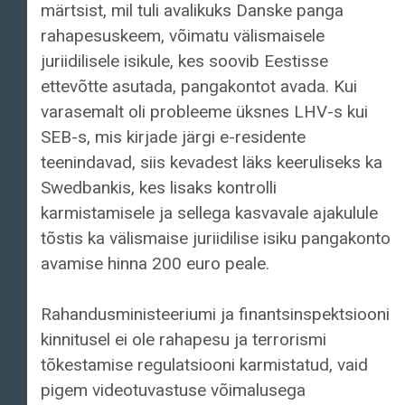
märtsist, mil tuli avalikuks Danske panga
rahapesuskeem, võimatu välismaisele
juriidilisele isikule, kes soovib Eestisse
ettevõtte asutada, pangakontot avada. Kui
varasemalt oli probleeme üksnes LHV-s kui
SEB-s, mis kirjade järgi e-residente
teenindavad, siis kevadest läks keeruliseks ka
Swedbankis, kes lisaks kontrolli
karmistamisele ja sellega kasvavale ajakulule
tõstis ka välismaise juriidilise isiku pangakonto
avamise hinna 200 euro peale.
Rahandusministeeriumi ja finantsinspektsiooni
kinnitusel ei ole rahapesu ja terrorismi
tõkestamise regulatsiooni karmistatud, vaid
pigem videotuvastuse võimalusega