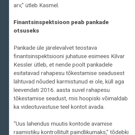
arv,” ütleb Kasmel.
Finantsinspektsioon peab pankade
otsuseks
Pankade üle järelevalvet teostava
finantsinspektsiooni juhatuse esimees Kilvar
Kessler ütleb, et nende poolt pankadele
esitatavad rahapesu tõkestamise seadusest
lähtuvad nõuded karmistunud ei ole, küll aga
leevendati 2016. aasta suvel rahapesu
tõkestamise seadust, mis hoopiski võimaldab
ka videotuvastuse teel kontot avada.
“Uus lahendus muutis kontode avamise
raamistiku kontrollitult paindlikumaks,” tõdebki