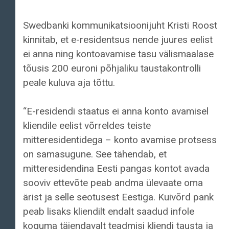
Swedbanki kommunikatsioonijuht Kristi Roost
kinnitab, et e-residentsus nende juures eelist
ei anna ning kontoavamise tasu välismaalase
tõusis 200 euroni põhjaliku taustakontrolli
peale kuluva aja tõttu.
“E-residendi staatus ei anna konto avamisel
kliendile eelist võrreldes teiste
mitteresidentidega – konto avamise protsess
on samasugune. See tähendab, et
mitteresidendina Eesti pangas kontot avada
sooviv ettevõte peab andma ülevaate oma
ärist ja selle seotusest Eestiga. Kuivõrd pank
peab lisaks kliendilt endalt saadud infole
koguma täiendavalt teadmisi kliendi tausta ja