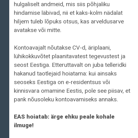
hulgaliselt andmeid, mis siis põhjaliku
hindamise läbivad, nii et kaks-kolm nädalat
hiljem tuleb lõpuks otsus, kas arveldusarve
avatakse või mitte.
Kontoavajalt nõutakse CV-d, äriplaani,
lühikokkuvõtet plaanitavatest tegevustest ja
seost Eestiga. Etteruttavalt on juba telleridki
hakanud taotlejaid hoiatama: kui ainsaks
seoseks Eestiga on e-residentsus või
kinnisvara omamine Eestis, pole see piisav, et
pank nõusoleku kontoavamiseks annaks.
EAS hoiatab: ärge ehku peale kohale
ilmuge!