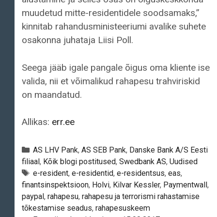
muudetud mitte-residentidele soodsamaks,”
kinnitab rahandusministeeriumi avalike suhete
osakonna juhataja Liisi Poll.
Seega jääb igale pangale õigus oma kliente ise
valida, nii et võimalikud rahapesu trahviriskid
on maandatud.
Allikas:
err.ee
Categories
AS LHV Pank
,
AS SEB Pank
,
Danske Bank A/S Eesti
filiaal
,
Kõik blogi postitused
,
Swedbank AS
,
Uudised
Tags
e-resident
,
e-residentid
,
e-residentsus
,
eas
,
finantsinspektsioon
,
Holvi
,
Kilvar Kessler
,
Paymentwall
,
paypal
,
rahapesu
,
rahapesu ja terrorismi rahastamise
tõkestamise seadus
,
rahapesuskeem