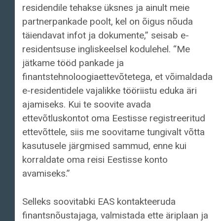
residendile tehakse üksnes ja ainult meie
partnerpankade poolt, kel on õigus nõuda
täiendavat infot ja dokumente,” seisab e-
residentsuse ingliskeelsel kodulehel. “Me
jätkame tööd pankade ja
finantstehnoloogiaettevõtetega, et võimaldada
e-residentidele vajalikke tööriistu eduka äri
ajamiseks. Kui te soovite avada
ettevõtluskontot oma Eestisse registreeritud
ettevõttele, siis me soovitame tungivalt võtta
kasutusele järgmised sammud, enne kui
korraldate oma reisi Eestisse konto
avamiseks.”
Selleks soovitabki EAS kontakteeruda
finantsnõustajaga, valmistada ette äriplaan ja