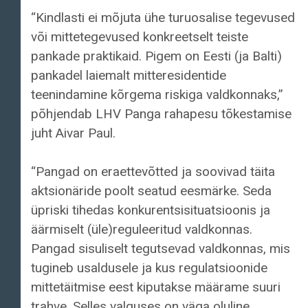
“Kindlasti ei mõjuta ühe turuosalise tegevused
või mittetegevused konkreetselt teiste
pankade praktikaid. Pigem on Eesti (ja Balti)
pankadel laiemalt mitteresidentide
teenindamine kõrgema riskiga valdkonnaks,”
põhjendab LHV Panga rahapesu tõkestamise
juht Aivar Paul.
“Pangad on eraettevõtted ja soovivad täita
aktsionäride poolt seatud eesmärke. Seda
üpriski tihedas konkurentsisituatsioonis ja
äärmiselt (üle)reguleeritud valdkonnas.
Pangad sisuliselt tegutsevad valdkonnas, mis
tugineb usaldusele ja kus regulatsioonide
mittetäitmise eest kiputakse määrame suuri
trahve. Selles valguses on väga oluline