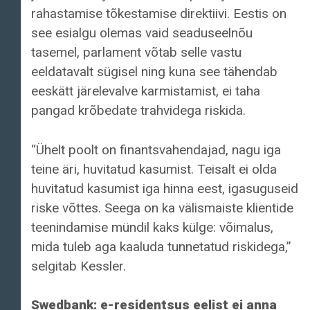
rahastamise tõkestamise direktiivi. Eestis on
see esialgu olemas vaid seaduseelnõu
tasemel, parlament võtab selle vastu
eeldatavalt sügisel ning kuna see tähendab
eeskätt järelevalve karmistamist, ei taha
pangad krõbedate trahvidega riskida.
“Ühelt poolt on finantsvahendajad, nagu iga
teine äri, huvitatud kasumist. Teisalt ei olda
huvitatud kasumist iga hinna eest, igasuguseid
riske võttes. Seega on ka välismaiste klientide
teenindamise mündil kaks külge: võimalus,
mida tuleb aga kaaluda tunnetatud riskidega,”
selgitab Kessler.
Swedbank: e-residentsus eelist ei anna