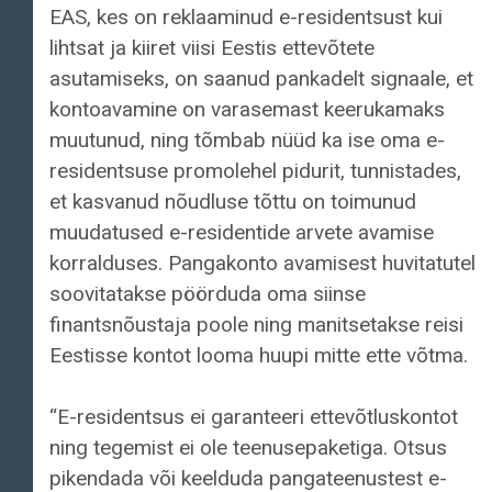
EAS, kes on reklaaminud e-residentsust kui
lihtsat ja kiiret viisi Eestis ettevõtete
asutamiseks, on saanud pankadelt signaale, et
kontoavamine on varasemast keerukamaks
muutunud, ning tõmbab nüüd ka ise oma e-
residentsuse promolehel pidurit, tunnistades,
et kasvanud nõudluse tõttu on toimunud
muudatused e-residentide arvete avamise
korralduses. Pangakonto avamisest huvitatutel
soovitatakse pöörduda oma siinse
finantsnõustaja poole ning manitsetakse reisi
Eestisse kontot looma huupi mitte ette võtma.
“E-residentsus ei garanteeri ettevõtluskontot
ning tegemist ei ole teenusepaketiga. Otsus
pikendada või keelduda pangateenustest e-