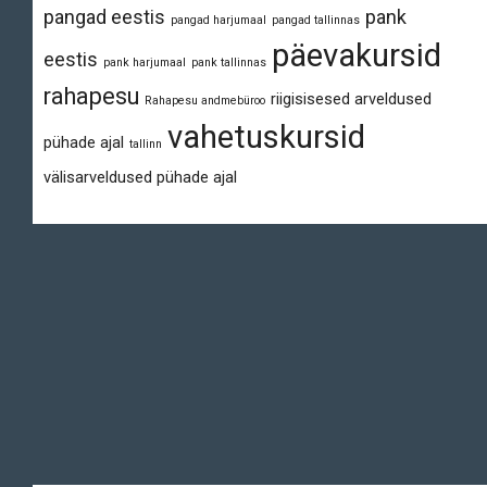
pangad eestis
pank
pangad harjumaal
pangad tallinnas
päevakursid
eestis
pank harjumaal
pank tallinnas
rahapesu
riigisisesed arveldused
Rahapesu andmebüroo
vahetuskursid
pühade ajal
tallinn
välisarveldused pühade ajal