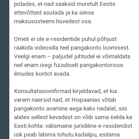
pidades, et nad saaksid muretult Eestis
ettevõtteid asutada ja ka siinse
maksusüsteemi hüvedest osa.
Ometi ei ole e-residentide puhul põhjust
rääkida videosilla teel pangakonto loomisest.
Veelgi enam – paljudel juhtudel ei võimaldata
neil enam isegi füüsiliselt pangakontorisse
ilmudes kontot avada.
Konsultatsioonifirmad kirjeldavad, et kui
varem naersid nad, et Hispaanias võtab
pangakonto avamine aega kaks nädalat, siis
alates sellest kevadest on võib sama öelda ka
Eesti kohta: välismaine juriidiline e-residendist
isik peab läbima tohutu kadalipu, esitama