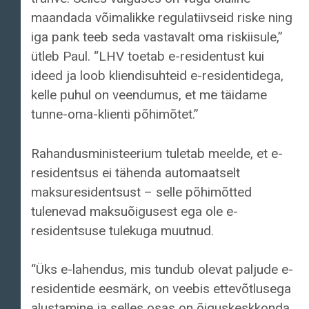
maandada võimalikke regulatiivseid riske ning
iga pank teeb seda vastavalt oma riskiisule,”
ütleb Paul. “LHV toetab e-residentust kui
ideed ja loob kliendisuhteid e-residentidega,
kelle puhul on veendumus, et me täidame
tunne-oma-klienti põhimõtet.”
Rahandusministeerium tuletab meelde, et e-
residentsus ei tähenda automaatselt
maksuresidentsust – selle põhimõtted
tulenevad maksuõigusest ega ole e-
residentsuse tulekuga muutnud.
“Üks e-lahendus, mis tundub olevat paljude e-
residentide eesmärk, on veebis ettevõtlusega
alustamine ja selles osas on õiguskeskkonda