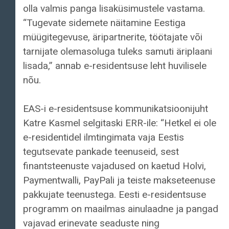
olla valmis panga lisaküsimustele vastama.
“Tugevate sidemete näitamine Eestiga
müügitegevuse, äripartnerite, töötajate või
tarnijate olemasoluga tuleks samuti äriplaani
lisada,” annab e-residentsuse leht huvilisele
nõu.
EAS-i e-residentsuse kommunikatsioonijuht
Katre Kasmel selgitaski ERR-ile: “Hetkel ei ole
e-residentidel ilmtingimata vaja Eestis
tegutsevate pankade teenuseid, sest
finantsteenuste vajadused on kaetud Holvi,
Paymentwalli, PayPali ja teiste makseteenuse
pakkujate teenustega. Eesti e-residentsuse
programm on maailmas ainulaadne ja pangad
vajavad erinevate seaduste ning