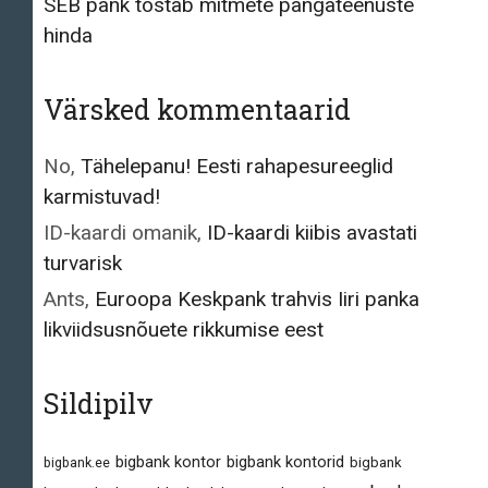
SEB pank tõstab mitmete pangateenuste
hinda
Värsked kommentaarid
No
,
Tähelepanu! Eesti rahapesureeglid
karmistuvad!
ID-kaardi omanik
,
ID-kaardi kiibis avastati
turvarisk
Ants
,
Euroopa Keskpank trahvis Iiri panka
likviidsusnõuete rikkumise eest
Sildipilv
bigbank kontor
bigbank kontorid
bigbank.ee
bigbank