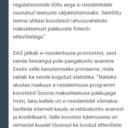
regulatsioonide tõttu aega e-residentidele
suunatud teenuste väljatöötamiseks. Seetõttu
teeme ühtlasi koostööd rahvusvaheliste
makseteenust pakkuvate fintech-
ettevõtetega.”
EAS jätkab e-residentsuse promomist, sest
nende hinnangul pole pangakonto avamine
Eestis selle kasutamiseks primaarne, mida
näitab ka nende kogutud statistika. “Näiteks
alustas maikuus e-residentsuse programm
koostööd Soome makseteenuse pakkujaga
Holvi, tänu kellele on e-residentidel võimalus
taotleda interneti kaudu arvelduskonto avamist
ja krediitkaarti. Selle koostöö tulemusena on
viimastel kuudel tõusnud ka loodud ettevõtete