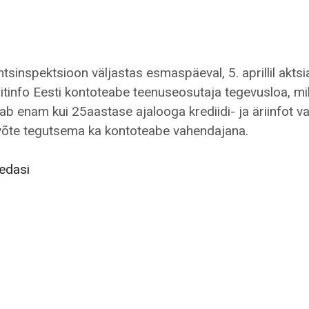
ntsinspektsioon väljastas esmaspäeval, 5. aprillil aktsia
itinfo Eesti kontoteabe teenuseosutaja tegevusloa, mil
ab enam kui 25aastase ajalooga krediidi- ja äriinfot 
võte tegutsema ka kontoteabe vahendajana.
Creditinfo
edasi
hakkab
pakkuma
kontoteabe
teenust