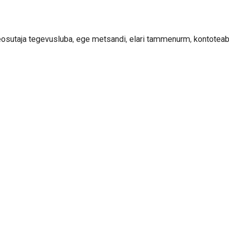
eosutaja tegevusluba
,
ege metsandi
,
elari tammenurm
,
kontotea