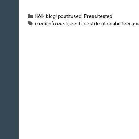
Categories
Kõik blogi postitused
,
Pressiteated
Tags
creditinfo eesti
,
eesti
,
eesti kontoteabe teenus