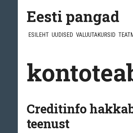
Skip
Eesti pangad
to
content
ESILEHT
UUDISED
VALUUTAKURSID
TEAT
kontotea
Creditinfo hakka
teenust