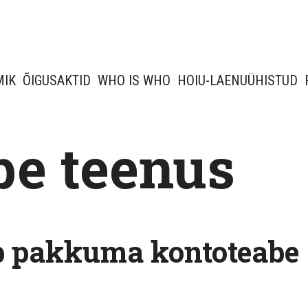
MIK
ÕIGUSAKTID
WHO IS WHO
HOIU-LAENUÜHISTUD
be teenus
b pakkuma kontoteabe