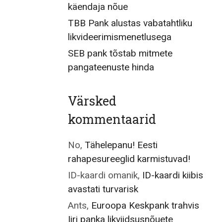
käendaja nõue
TBB Pank alustas vabatahtliku
likvideerimismenetlusega
SEB pank tõstab mitmete
pangateenuste hinda
Värsked
kommentaarid
No
,
Tähelepanu! Eesti
rahapesureeglid karmistuvad!
ID-kaardi omanik
,
ID-kaardi kiibis
avastati turvarisk
Ants
,
Euroopa Keskpank trahvis
Iiri panka likviidsusnõuete