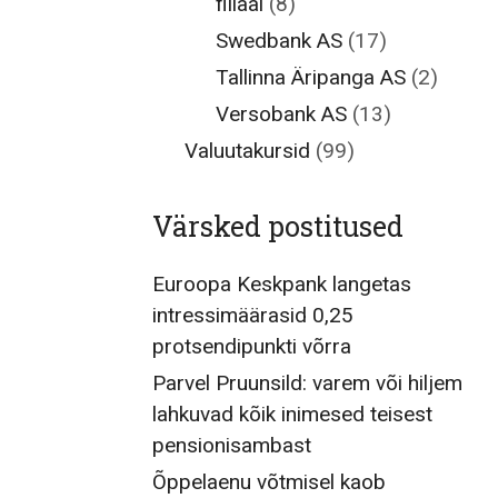
filiaal
(8)
Swedbank AS
(17)
Tallinna Äripanga AS
(2)
Versobank AS
(13)
Valuutakursid
(99)
Värsked postitused
Euroopa Keskpank langetas
intressimäärasid 0,25
protsendipunkti võrra
Parvel Pruunsild: varem või hiljem
lahkuvad kõik inimesed teisest
pensionisambast
Õppelaenu võtmisel kaob