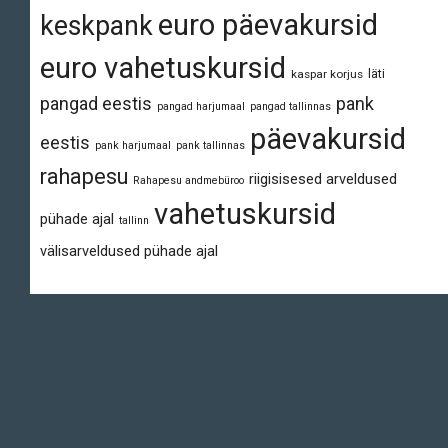
euro päevakursid
keskpank
euro vahetuskursid
läti
kaspar korjus
pangad eestis
pank
pangad harjumaal
pangad tallinnas
päevakursid
eestis
pank harjumaal
pank tallinnas
rahapesu
riigisisesed arveldused
Rahapesu andmebüroo
vahetuskursid
pühade ajal
tallinn
välisarveldused pühade ajal