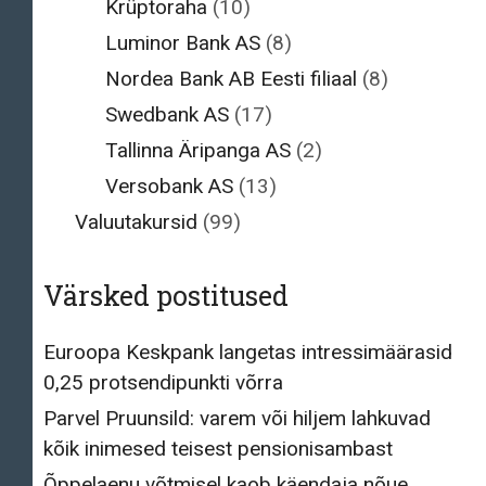
Krüptoraha
(10)
Luminor Bank AS
(8)
Nordea Bank AB Eesti filiaal
(8)
Swedbank AS
(17)
Tallinna Äripanga AS
(2)
Versobank AS
(13)
Valuutakursid
(99)
Värsked postitused
Euroopa Keskpank langetas intressimäärasid
0,25 protsendipunkti võrra
Parvel Pruunsild: varem või hiljem lahkuvad
kõik inimesed teisest pensionisambast
Õppelaenu võtmisel kaob käendaja nõue