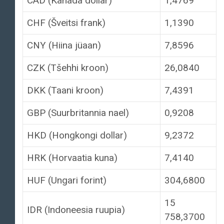
CAD (Kanada dollar)
1,4769
CHF (Šveitsi frank)
1,1390
CNY (Hiina jüaan)
7,8596
CZK (Tšehhi kroon)
26,0840
DKK (Taani kroon)
7,4391
GBP (Suurbritannia nael)
0,9208
HKD (Hongkongi dollar)
9,2372
HRK (Horvaatia kuna)
7,4140
HUF (Ungari forint)
304,6800
15
IDR (Indoneesia ruupia)
758,3700