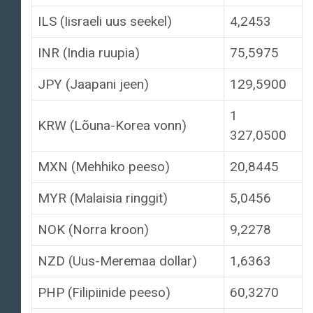
ILS (Iisraeli uus seekel)
4,2453
INR (India ruupia)
75,5975
JPY (Jaapani jeen)
129,5900
1
KRW (Lõuna-Korea vonn)
327,0500
MXN (Mehhiko peeso)
20,8445
MYR (Malaisia ringgit)
5,0456
NOK (Norra kroon)
9,2278
NZD (Uus-Meremaa dollar)
1,6363
PHP (Filipiinide peeso)
60,3270