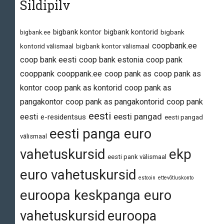
Sildipilv
bigbank kontor
bigbank kontorid
bigbank.ee
bigbank
coopbank.ee
kontorid välismaal
bigbank kontor välismaal
coop bank eesti
coop bank estonia
coop pank
cooppank
cooppank.ee
coop pank as
coop pank as
kontor
coop pank as kontorid
coop pank as
pangakontor
coop pank as pangakontorid
coop pank
eesti
eesti pangad
eesti
e-residentsus
eesti pangad
eesti panga euro
välismaal
vahetuskursid
ekp
eesti pank välismaal
euro vahetuskursid
estcoin
ettevõtluskonto
euroopa keskpanga euro
vahetuskursid
euroopa