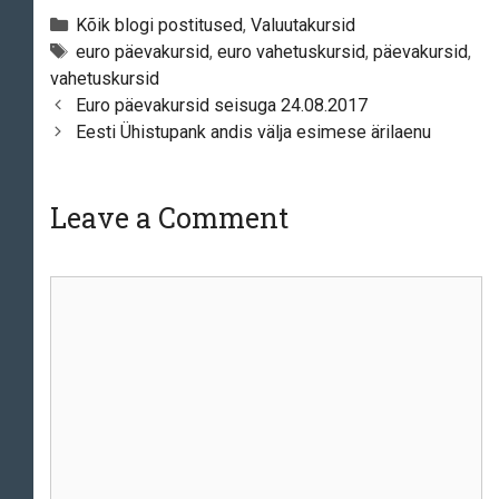
Categories
Kõik blogi postitused
,
Valuutakursid
Tags
euro päevakursid
,
euro vahetuskursid
,
päevakursid
,
vahetuskursid
Post
Euro päevakursid seisuga 24.08.2017
navigation
Eesti Ühistupank andis välja esimese ärilaenu
Leave a Comment
Comment