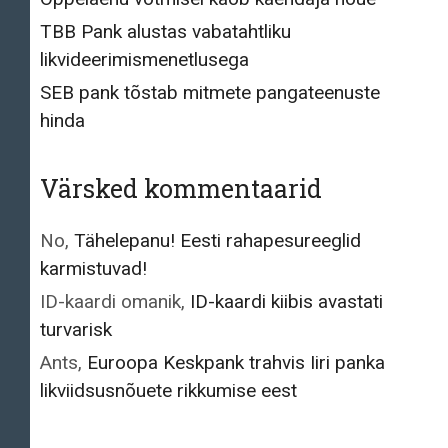
TBB Pank alustas vabatahtliku
likvideerimismenetlusega
SEB pank tõstab mitmete pangateenuste
hinda
Värsked kommentaarid
No
,
Tähelepanu! Eesti rahapesureeglid
karmistuvad!
ID-kaardi omanik
,
ID-kaardi kiibis avastati
turvarisk
Ants
,
Euroopa Keskpank trahvis Iiri panka
likviidsusnõuete rikkumise eest