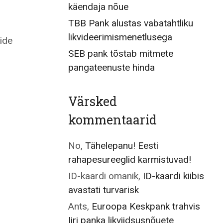
käendaja nõue
TBB Pank alustas vabatahtliku
likvideerimismenetlusega
ide
SEB pank tõstab mitmete
pangateenuste hinda
Värsked
kommentaarid
No
,
Tähelepanu! Eesti
rahapesureeglid karmistuvad!
ID-kaardi omanik
,
ID-kaardi kiibis
avastati turvarisk
Ants
,
Euroopa Keskpank trahvis
Iiri panka likviidsusnõuete