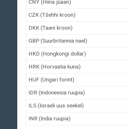
CNY (Hiina jüaan)
CZK (Tšehhi kroon)
DKK (Taani kroon)
GBP (Suurbritannia nael)
HKD (Hongkongi dollar)
HRK (Horvaatia kuna)
HUF (Ungari forint)
IDR (Indoneesia ruupia)
ILS (Iisraeli uus seekel)
INR (India ruupia)