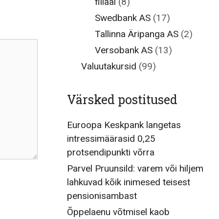
filiaal
(8)
Swedbank AS
(17)
Tallinna Äripanga AS
(2)
Versobank AS
(13)
Valuutakursid
(99)
Värsked postitused
Euroopa Keskpank langetas
intressimäärasid 0,25
protsendipunkti võrra
Parvel Pruunsild: varem või hiljem
lahkuvad kõik inimesed teisest
pensionisambast
Õppelaenu võtmisel kaob