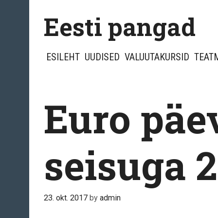
Skip
Eesti pangad
to
content
ESILEHT
UUDISED
VALUUTAKURSID
TEAT
Euro päe
seisuga 2
23. okt. 2017
by
admin