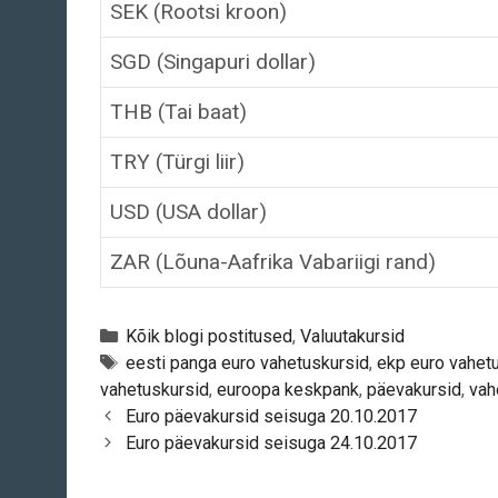
SEK (Rootsi kroon)
SGD (Singapuri dollar)
THB (Tai baat)
TRY (Türgi liir)
USD (USA dollar)
ZAR (Lõuna-Aafrika Vabariigi rand)
Categories
Kõik blogi postitused
,
Valuutakursid
Tags
eesti panga euro vahetuskursid
,
ekp euro vahet
vahetuskursid
,
euroopa keskpank
,
päevakursid
,
vah
Post
Euro päevakursid seisuga 20.10.2017
navigation
Euro päevakursid seisuga 24.10.2017