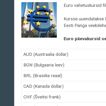
Euro vahetuskursid f
Kursse uuendatakse EKP
Eesti Panga veebilehe
Euro päevakursid s
AUD (Austraalia dollar)
BGN (Bulgaaria leev)
BRL (Brasiilia reaal)
CAD (Kanada dollar)
CHF (Šveitsi frank)