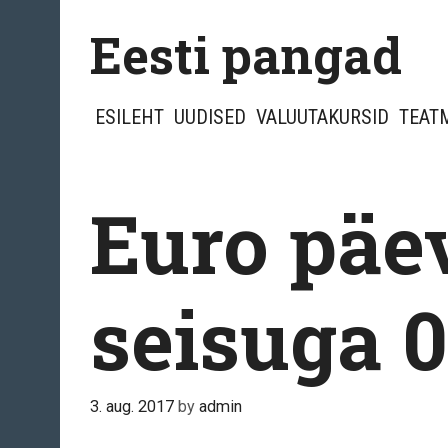
Skip
Eesti pangad
to
content
ESILEHT
UUDISED
VALUUTAKURSID
TEAT
Euro päe
seisuga 0
3. aug. 2017
by
admin