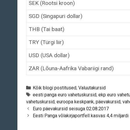
SEK (Rootsi kroon)
SGD (Singapuri dollar)
THB (Tai baat)
TRY (Türgi liir)
USD (USA dollar)
ZAR (Lõuna-Aafrika Vabariigi rand)
Categories
Kõik blogi postitused
,
Valuutakursid
Tags
eesti panga euro vahetuskursid
,
ekp euro vahet
vahetuskursid
,
euroopa keskpank
,
päevakursid
,
vah
Post
Euro päevakursid seisuga 02.08.2017
navigation
Eesti Panga võlakirjaportfell kasvas 4,4 miljardi