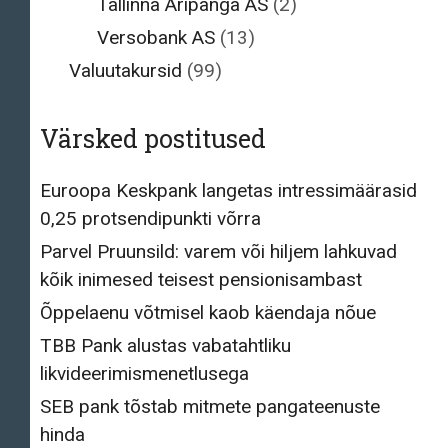
Tallinna Äripanga AS
(2)
Versobank AS
(13)
Valuutakursid
(99)
Värsked postitused
Euroopa Keskpank langetas intressimäärasid
0,25 protsendipunkti võrra
Parvel Pruunsild: varem või hiljem lahkuvad
kõik inimesed teisest pensionisambast
Õppelaenu võtmisel kaob käendaja nõue
TBB Pank alustas vabatahtliku
likvideerimismenetlusega
SEB pank tõstab mitmete pangateenuste
hinda