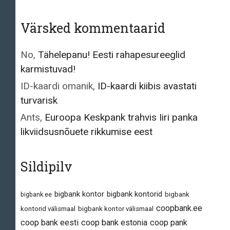
Värsked kommentaarid
No
,
Tähelepanu! Eesti rahapesureeglid
karmistuvad!
ID-kaardi omanik
,
ID-kaardi kiibis avastati
turvarisk
Ants
,
Euroopa Keskpank trahvis Iiri panka
likviidsusnõuete rikkumise eest
Sildipilv
bigbank kontor
bigbank kontorid
bigbank.ee
bigbank
coopbank.ee
kontorid välismaal
bigbank kontor välismaal
coop bank eesti
coop bank estonia
coop pank