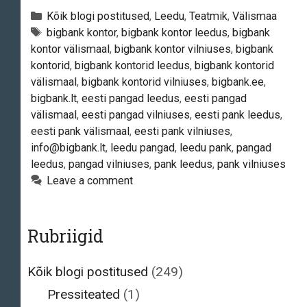
–
Categories
Kõik blogi postitused
,
Leedu
,
Teatmik
,
Välismaa
Leedu
Tags
bigbank kontor
,
bigbank kontor leedus
,
bigbank
kontor välismaal
,
bigbank kontor vilniuses
,
bigbank
filiaal
kontorid
,
bigbank kontorid leedus
,
bigbank kontorid
välismaal
,
bigbank kontorid vilniuses
,
bigbank.ee
,
bigbank.lt
,
eesti pangad leedus
,
eesti pangad
välismaal
,
eesti pangad vilniuses
,
eesti pank leedus
,
eesti pank välismaal
,
eesti pank vilniuses
,
info@bigbank.lt
,
leedu pangad
,
leedu pank
,
pangad
leedus
,
pangad vilniuses
,
pank leedus
,
pank vilniuses
Leave a comment
Rubriigid
Kõik blogi postitused
(249)
Pressiteated
(1)