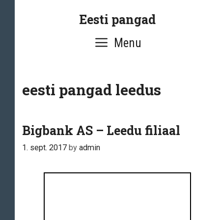
Skip
Eesti pangad
to
content
Menu
eesti pangad leedus
Bigbank AS – Leedu filiaal
1. sept. 2017
by
admin