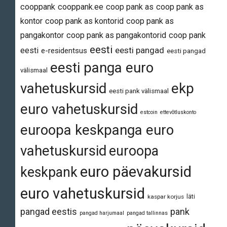
cooppank
cooppank.ee
coop pank as
coop pank as
kontor
coop pank as kontorid
coop pank as
pangakontor
coop pank as pangakontorid
coop pank
eesti
eesti pangad
eesti
e-residentsus
eesti pangad
eesti panga euro
välismaal
vahetuskursid
ekp
eesti pank välismaal
euro vahetuskursid
estcoin
ettevõtluskonto
euroopa keskpanga euro
vahetuskursid
euroopa
euro päevakursid
keskpank
euro vahetuskursid
läti
kaspar korjus
pangad eestis
pank
pangad harjumaal
pangad tallinnas