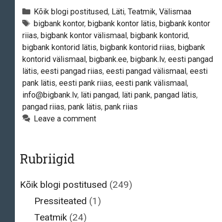
–
Categories
Kõik blogi postitused
,
Läti
,
Teatmik
,
Välismaa
Läti
Tags
bigbank kontor
,
bigbank kontor lätis
,
bigbank kontor
riias
,
bigbank kontor välismaal
,
bigbank kontorid
,
filiaal
bigbank kontorid lätis
,
bigbank kontorid riias
,
bigbank
kontorid välismaal
,
bigbank.ee
,
bigbank.lv
,
eesti pangad
lätis
,
eesti pangad riias
,
eesti pangad välismaal
,
eesti
pank lätis
,
eesti pank riias
,
eesti pank välismaal
,
info@bigbank.lv
,
läti pangad
,
läti pank
,
pangad lätis
,
pangad riias
,
pank lätis
,
pank riias
Leave a comment
Rubriigid
Kõik blogi postitused
(249)
Pressiteated
(1)
Teatmik
(24)