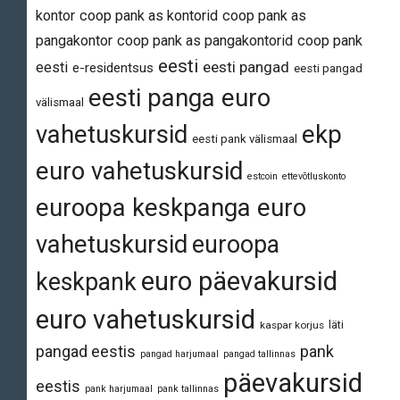
kontor
coop pank as kontorid
coop pank as
pangakontor
coop pank as pangakontorid
coop pank
eesti
eesti pangad
eesti
e-residentsus
eesti pangad
eesti panga euro
välismaal
vahetuskursid
ekp
eesti pank välismaal
euro vahetuskursid
estcoin
ettevõtluskonto
euroopa keskpanga euro
vahetuskursid
euroopa
euro päevakursid
keskpank
euro vahetuskursid
läti
kaspar korjus
pangad eestis
pank
pangad harjumaal
pangad tallinnas
päevakursid
eestis
pank harjumaal
pank tallinnas