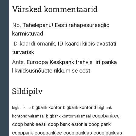
Värsked kommentaarid
No
,
Tähelepanu! Eesti rahapesureeglid
karmistuvad!
ID-kaardi omanik
,
ID-kaardi kiibis avastati
turvarisk
Ants
,
Euroopa Keskpank trahvis Iiri panka
likviidsusnõuete rikkumise eest
Sildipilv
bigbank kontor
bigbank kontorid
bigbank.ee
bigbank
coopbank.ee
kontorid välismaal
bigbank kontor välismaal
coop bank eesti
coop bank estonia
coop pank
cooppank
cooppank.ee
coop pank as
coop pank as