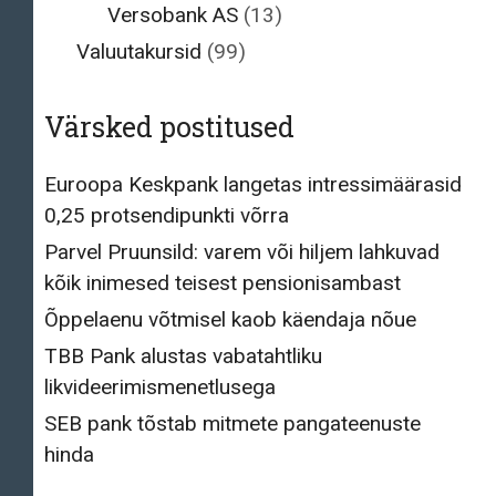
Versobank AS
(13)
Valuutakursid
(99)
Värsked postitused
Euroopa Keskpank langetas intressimäärasid
0,25 protsendipunkti võrra
Parvel Pruunsild: varem või hiljem lahkuvad
kõik inimesed teisest pensionisambast
Õppelaenu võtmisel kaob käendaja nõue
TBB Pank alustas vabatahtliku
likvideerimismenetlusega
SEB pank tõstab mitmete pangateenuste
hinda