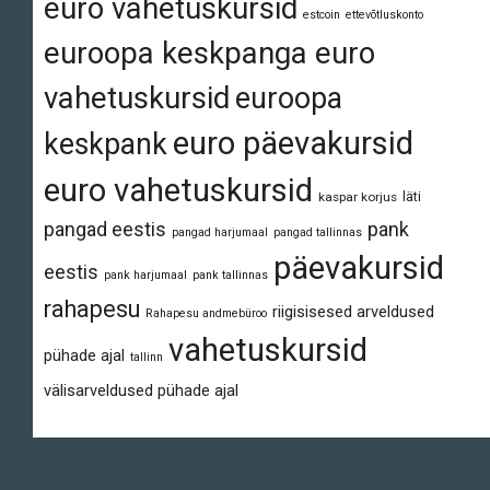
euro vahetuskursid
estcoin
ettevõtluskonto
euroopa keskpanga euro
vahetuskursid
euroopa
euro päevakursid
keskpank
euro vahetuskursid
läti
kaspar korjus
pangad eestis
pank
pangad harjumaal
pangad tallinnas
päevakursid
eestis
pank harjumaal
pank tallinnas
rahapesu
riigisisesed arveldused
Rahapesu andmebüroo
vahetuskursid
pühade ajal
tallinn
välisarveldused pühade ajal