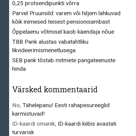
0,25 protsendipunkti võrra
Parvel Pruunsild: varem või hiljem lahkuvad
kõik inimesed teisest pensionisambast
Õppelaenu võtmisel kaob käendaja nõue
TBB Pank alustas vabatahtliku
likvideerimismenetlusega
SEB pank tõstab mitmete pangateenuste
hinda
Värsked kommentaarid
No
,
Tähelepanu! Eesti rahapesureeglid
karmistuvad!
ID-kaardi omanik
,
ID-kaardi kiibis avastati
turvarisk