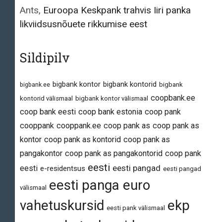
Ants
,
Euroopa Keskpank trahvis Iiri panka
likviidsusnõuete rikkumise eest
Sildipilv
bigbank kontor
bigbank kontorid
bigbank.ee
bigbank
coopbank.ee
kontorid välismaal
bigbank kontor välismaal
coop bank eesti
coop bank estonia
coop pank
cooppank
cooppank.ee
coop pank as
coop pank as
kontor
coop pank as kontorid
coop pank as
pangakontor
coop pank as pangakontorid
coop pank
eesti
eesti pangad
eesti
e-residentsus
eesti pangad
eesti panga euro
välismaal
vahetuskursid
ekp
eesti pank välismaal