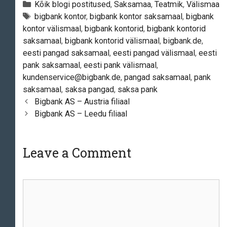
Categories
Kõik blogi postitused
,
Saksamaa
,
Teatmik
,
Välismaa
Tags
bigbank kontor
,
bigbank kontor saksamaal
,
bigbank
kontor välismaal
,
bigbank kontorid
,
bigbank kontorid
saksamaal
,
bigbank kontorid välismaal
,
bigbank.de
,
eesti pangad saksamaal
,
eesti pangad välismaal
,
eesti
pank saksamaal
,
eesti pank välismaal
,
kundenservice@bigbank.de
,
pangad saksamaal
,
pank
saksamaal
,
saksa pangad
,
saksa pank
Post
Bigbank AS – Austria filiaal
navigation
Bigbank AS – Leedu filiaal
Leave a Comment
Comment