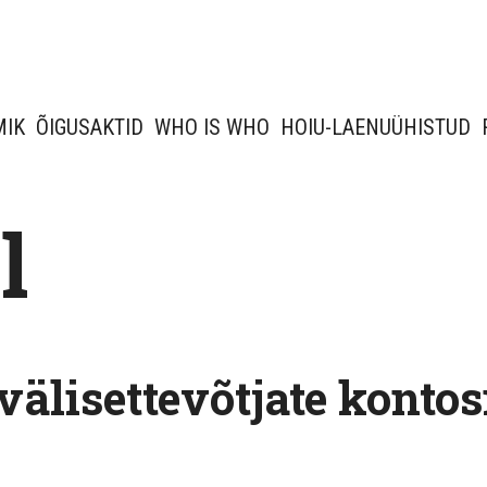
MIK
ÕIGUSAKTID
WHO IS WHO
HOIU-LAENUÜHISTUD
l
älisettevõtjate kontos