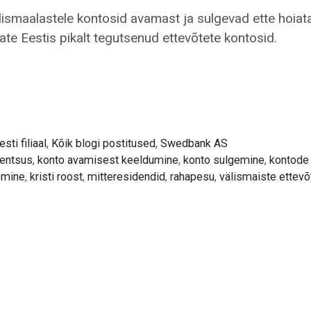
ismaalastele kontosid avamast ja sulgevad ette hoia
ate Eestis pikalt tegutsenud ettevõtete kontosid.
jate
ti filiaal
,
Kõik blogi postitused
,
Swedbank AS
dentsus
,
konto avamisest keeldumine
,
konto sulgemine
,
kontode
emine
,
kristi roost
,
mitteresidendid
,
rahapesu
,
välismaiste ettevõ