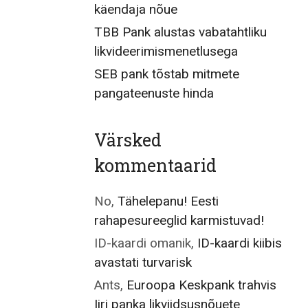
käendaja nõue
TBB Pank alustas vabatahtliku
likvideerimismenetlusega
SEB pank tõstab mitmete
pangateenuste hinda
Värsked
kommentaarid
No
,
Tähelepanu! Eesti
rahapesureeglid karmistuvad!
ID-kaardi omanik
,
ID-kaardi kiibis
avastati turvarisk
Ants
,
Euroopa Keskpank trahvis
Iiri panka likviidsusnõuete