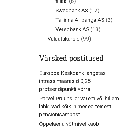
filiaal
(8)
Swedbank AS
(17)
Tallinna Äripanga AS
(2)
Versobank AS
(13)
Valuutakursid
(99)
Värsked postitused
Euroopa Keskpank langetas
intressimäärasid 0,25
protsendipunkti võrra
Parvel Pruunsild: varem või hiljem
lahkuvad kõik inimesed teisest
pensionisambast
Õppelaenu võtmisel kaob