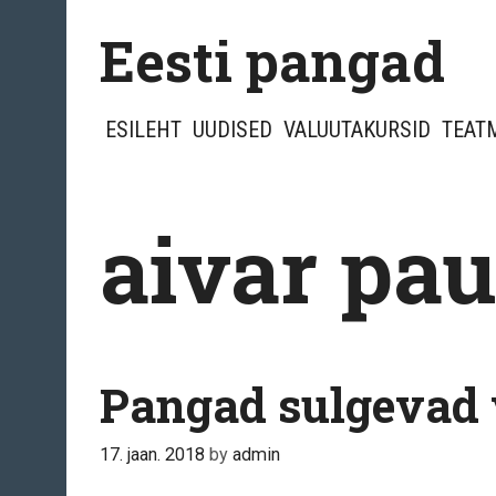
Skip
Eesti pangad
to
content
ESILEHT
UUDISED
VALUUTAKURSID
TEAT
aivar pau
Pangad sulgevad v
17. jaan. 2018
by
admin