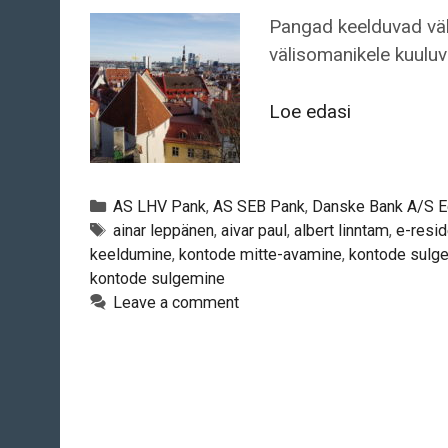
Pangad keelduvad väl
välisomanikele kuuluv
Pangad
Loe edasi
sulgevad
välisettevõt
kontosid
Categories
AS LHV Pank
,
AS SEB Pank
,
Danske Bank A/S Ees
Tags
ainar leppänen
,
aivar paul
,
albert linntam
,
e-resi
keeldumine
,
kontode mitte-avamine
,
kontode sulg
kontode sulgemine
Leave a comment