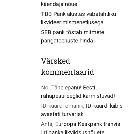
käendaja nõue
TBB Pank alustas vabatahtliku
likvideerimismenetlusega
SEB pank tõstab mitmete
pangateenuste hinda
Värsked
kommentaarid
No
,
Tähelepanu! Eesti
rahapesureeglid karmistuvad!
ID-kaardi omanik
,
ID-kaardi kiibis
avastati turvarisk
Ants
,
Euroopa Keskpank trahvis
Iiri panka likviidsusnõuete