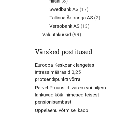
filiaal
(8)
Swedbank AS
(17)
Tallinna Äripanga AS
(2)
Versobank AS
(13)
Valuutakursid
(99)
Värsked postitused
Euroopa Keskpank langetas
intressimäärasid 0,25
protsendipunkti võrra
Parvel Pruunsild: varem või hiljem
lahkuvad kõik inimesed teisest
pensionisambast
Õppelaenu võtmisel kaob