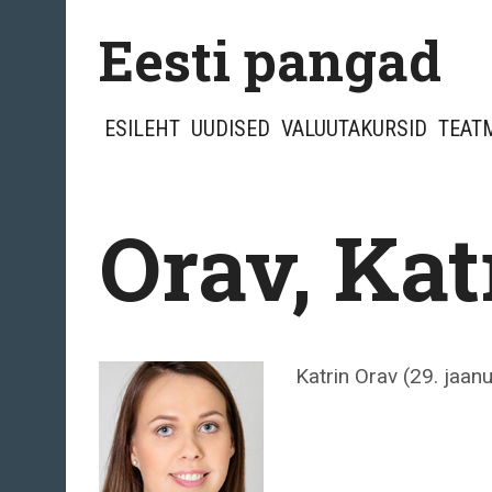
Skip
Eesti pangad
to
content
ESILEHT
UUDISED
VALUUTAKURSID
TEAT
Orav, Kat
Katrin Orav (29. jaan