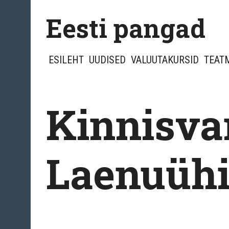
Skip
Eesti pangad
to
content
ESILEHT
UUDISED
VALUUTAKURSID
TEAT
Kinnisva
Laenuühi