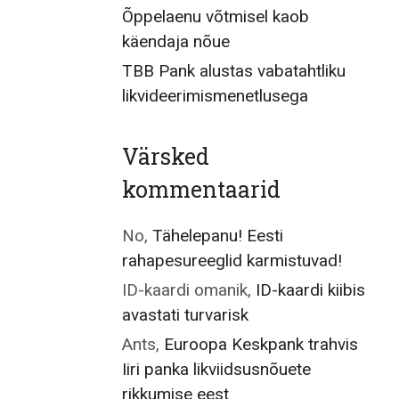
Õppelaenu võtmisel kaob
käendaja nõue
TBB Pank alustas vabatahtliku
likvideerimismenetlusega
Värsked
kommentaarid
No
,
Tähelepanu! Eesti
rahapesureeglid karmistuvad!
ID-kaardi omanik
,
ID-kaardi kiibis
avastati turvarisk
Ants
,
Euroopa Keskpank trahvis
Iiri panka likviidsusnõuete
rikkumise eest