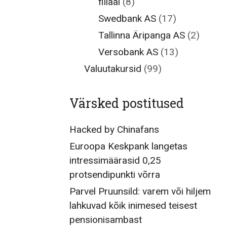
filiaal
(8)
Swedbank AS
(17)
Tallinna Äripanga AS
(2)
Versobank AS
(13)
Valuutakursid
(99)
Värsked postitused
Hacked by Chinafans
Euroopa Keskpank langetas
intressimäärasid 0,25
protsendipunkti võrra
Parvel Pruunsild: varem või hiljem
lahkuvad kõik inimesed teisest
pensionisambast