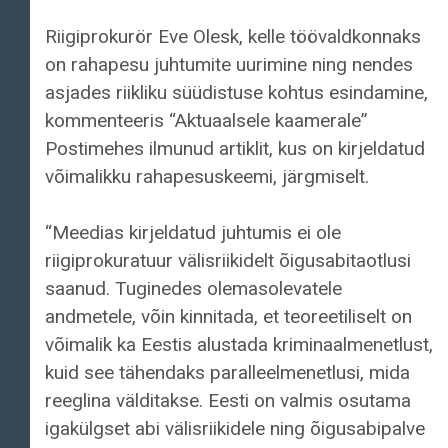
Riigiprokurör Eve Olesk, kelle töövaldkonnaks
on rahapesu juhtumite uurimine ning nendes
asjades riikliku süüdistuse kohtus esindamine,
kommenteeris “Aktuaalsele kaamerale”
Postimehes ilmunud artiklit, kus on kirjeldatud
võimalikku rahapesuskeemi, järgmiselt.
“Meedias kirjeldatud juhtumis ei ole
riigiprokuratuur välisriikidelt õigusabitaotlusi
saanud. Tuginedes olemasolevatele
andmetele, võin kinnitada, et teoreetiliselt on
võimalik ka Eestis alustada kriminaalmenetlust,
kuid see tähendaks paralleelmenetlusi, mida
reeglina välditakse. Eesti on valmis osutama
igakülgset abi välisriikidele ning õigusabipalve