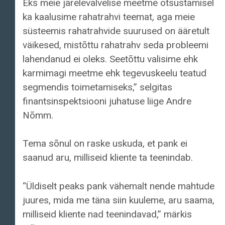
Eks meie järelevalvelise meetme otsustamisel
ka kaalusime rahatrahvi teemat, aga meie
süsteemis rahatrahvide suurused on ääretult
väikesed, mistõttu rahatrahv seda probleemi
lahendanud ei oleks. Seetõttu valisime ehk
karmimagi meetme ehk tegevuskeelu teatud
segmendis toimetamiseks,” selgitas
finantsinspektsiooni juhatuse liige Andre
Nõmm.
Tema sõnul on raske uskuda, et pank ei
saanud aru, milliseid kliente ta teenindab.
“Üldiselt peaks pank vähemalt nende mahtude
juures, mida me täna siin kuuleme, aru saama,
milliseid kliente nad teenindavad,” märkis