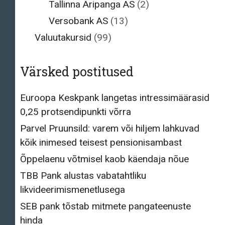
Tallinna Äripanga AS
(2)
Versobank AS
(13)
Valuutakursid
(99)
Värsked postitused
Euroopa Keskpank langetas intressimäärasid
0,25 protsendipunkti võrra
Parvel Pruunsild: varem või hiljem lahkuvad
kõik inimesed teisest pensionisambast
Õppelaenu võtmisel kaob käendaja nõue
TBB Pank alustas vabatahtliku
likvideerimismenetlusega
SEB pank tõstab mitmete pangateenuste
hinda