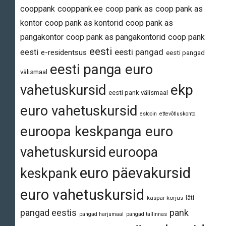
cooppank
cooppank.ee
coop pank as
coop pank as
kontor
coop pank as kontorid
coop pank as
pangakontor
coop pank as pangakontorid
coop pank
eesti
eesti pangad
eesti
e-residentsus
eesti pangad
eesti panga euro
välismaal
vahetuskursid
ekp
eesti pank välismaal
euro vahetuskursid
estcoin
ettevõtluskonto
euroopa keskpanga euro
vahetuskursid
euroopa
euro päevakursid
keskpank
euro vahetuskursid
läti
kaspar korjus
pangad eestis
pank
pangad harjumaal
pangad tallinnas