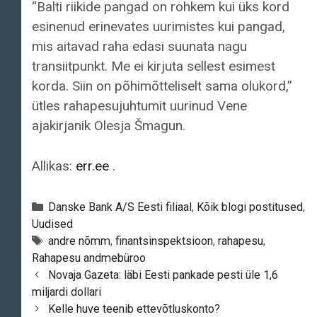
“Balti riikide pangad on rohkem kui üks kord
esinenud erinevates uurimistes kui pangad,
mis aitavad raha edasi suunata nagu
transiitpunkt. Me ei kirjuta sellest esimest
korda. Siin on põhimõtteliselt sama olukord,”
ütles rahapesujuhtumit uurinud Vene
ajakirjanik Olesja Šmagun.
Allikas:
err.ee
.
Categories
Danske Bank A/S Eesti filiaal
,
Kõik blogi postitused
,
Uudised
Tags
andre nõmm
,
finantsinspektsioon
,
rahapesu
,
Rahapesu andmebüroo
Post
Novaja Gazeta: läbi Eesti pankade pesti üle 1,6
navigation
miljardi dollari
Kelle huve teenib ettevõtluskonto?