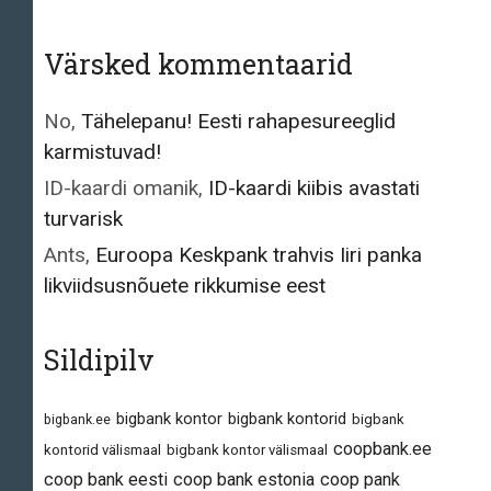
Värsked kommentaarid
No
,
Tähelepanu! Eesti rahapesureeglid
karmistuvad!
ID-kaardi omanik
,
ID-kaardi kiibis avastati
turvarisk
Ants
,
Euroopa Keskpank trahvis Iiri panka
likviidsusnõuete rikkumise eest
Sildipilv
bigbank kontor
bigbank kontorid
bigbank.ee
bigbank
coopbank.ee
kontorid välismaal
bigbank kontor välismaal
coop bank eesti
coop bank estonia
coop pank