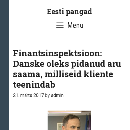
Skip
Eesti pangad
to
content
Menu
Finantsinspektsioon:
Danske oleks pidanud aru
saama, milliseid kliente
teenindab
21. märts 2017
by
admin