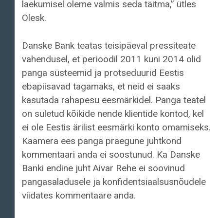
laekumisel oleme valmis seda täitma,” ütles
Olesk.
Danske Bank teatas teisipäeval pressiteate
vahendusel, et perioodil 2011 kuni 2014 olid
panga süsteemid ja protseduurid Eestis
ebapiisavad tagamaks, et neid ei saaks
kasutada rahapesu eesmärkidel. Panga teatel
on suletud kõikide nende klientide kontod, kel
ei ole Eestis ärilist eesmärki konto omamiseks.
Kaamera ees panga praegune juhtkond
kommentaari anda ei soostunud. Ka Danske
Banki endine juht Aivar Rehe ei soovinud
pangasaladusele ja konfidentsiaalsusnõudele
viidates kommentaare anda.