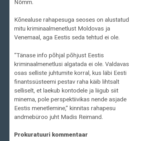
Nõmm.
Kõnealuse rahapesuga seoses on alustatud
mitu kriminaalmenetlust Moldovas ja
Venemaal, aga Eestis seda tehtud ei ole.
“Tänase info põhjal põhjust Eestis
kriminaalmenetlusi algatada ei ole. Valdavas
osas selliste juhtumite korral, kus läbi Eesti
finantssüsteemi pestav raha käib lihtsalt
selliselt, et laekub kontodele ja liigub siit
minema, pole perspektiivikas nende asjade
Eestis menetlemine,” kinnitas rahapesu
andmebüroo juht Madis Reimand.
Prokuratuuri kommentaar