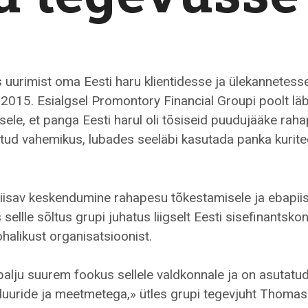
uurimist oma Eesti haru klientidesse ja ülekannetess
015. Esialgsel Promontory Financial Groupi poolt läb
usele, et panga Eesti harul oli tõsiseid puudujääke rah
tud vahemikus, lubades seeläbi kasutada panka kurite
piisav keskendumine rahapesu tõkestamisele ja ebapii
ellle sõltus grupi juhatus liigselt Eesti sisefinantskont
halikust organisatsioonist.
 palju suurem fookus sellele valdkonnale ja on asutatu
duuride ja meetmetega,» ütles grupi tegevjuht Thomas