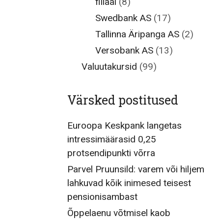
filiaal
(8)
Swedbank AS
(17)
Tallinna Äripanga AS
(2)
Versobank AS
(13)
Valuutakursid
(99)
Värsked postitused
Euroopa Keskpank langetas
intressimäärasid 0,25
protsendipunkti võrra
Parvel Pruunsild: varem või hiljem
lahkuvad kõik inimesed teisest
pensionisambast
Õppelaenu võtmisel kaob