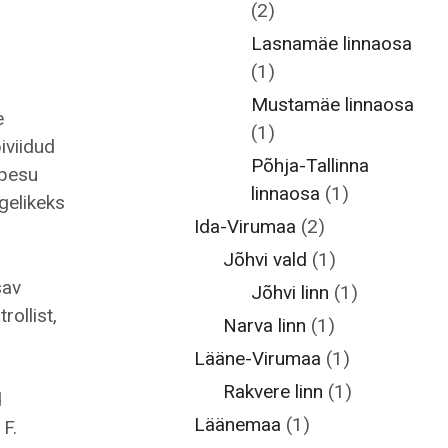
(2)
Lasnamäe linnaosa
(1)
Mustamäe linnaosa
e
(1)
iviidud
Põhja-Tallinna
apesu
linnaosa
(1)
gelikeks
Ida-Virumaa
(2)
Jõhvi vald
(1)
sav
Jõhvi linn
(1)
rollist,
Narva linn
(1)
Lääne-Virumaa
(1)
Rakvere linn
(1)
d
Läänemaa
(1)
 F.