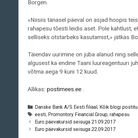
Borgen.
«Niisiis tänasel päeval on asjad hoopis t
rahapesu tõesti leidis aset. Pole kahtlust, 
selliseks otstarbeks kasutamist,» jätkas B
Täiendav uurimine on juba alanud ning selle t
algusest ka endine Taani luureagentuuri j
võtma aega 9 kuni 12 kuud.
Allikas:
postimees.ee
.
Categories
Danske Bank A/S Eesti filiaal
,
Kõik blogi postit
Tags
eesti
,
Promontory Financial Group
,
rahapesu
Post
Euro päevakursid seisuga 21.09.2017
navigation
Euro päevakursid seisuga 22.09.2017