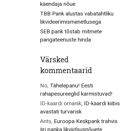
käendaja nõue
TBB Pank alustas vabatahtliku
likvideerimismenetlusega
SEB pank tõstab mitmete
pangateenuste hinda
Värsked
kommentaarid
No
,
Tähelepanu! Eesti
rahapesureeglid karmistuvad!
ID-kaardi omanik
,
ID-kaardi kiibis
avastati turvarisk
Ants
,
Euroopa Keskpank trahvis
Iiri panka likviidsusnõuete