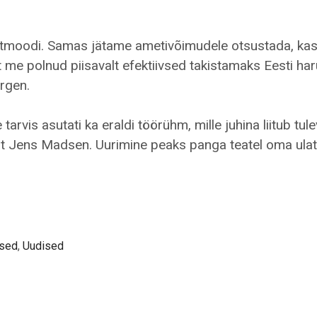
eistmoodi. Samas jätame ametivõimudele otsustada, ka
et me polnud piisavalt efektiivsed takistamaks Eesti har
orgen.
arvis asutati ka eraldi töörühm, mille juhina liitub tul
uht Jens Madsen. Uurimine peaks panga teatel oma ulat
used
,
Uudised