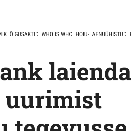
MIK
ÕIGUSAKTID
WHO IS WHO
HOIU-LAENUÜHISTUD
ank laienda
 uurimist
u tegevusse