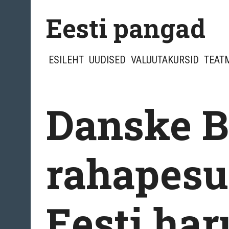
Skip
Eesti pangad
to
content
ESILEHT
UUDISED
VALUUTAKURSID
TEAT
Danske B
rahapesu
Eesti har