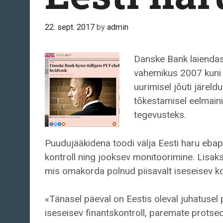
22. sept. 2017
by
admin
Danske Bank laiendas 
vahemikus 2007 kuni 2
uurimisel jõuti järeld
tõkestamisel eelmaini
tegevusteks.
Puudujääkidena toodi välja Eesti haru eba
kontroll ning jooksev monitoorimine. Lisaks s
mis omakorda polnud piisavalt iseseisev ko
«Tänasel päeval on Eestis oleval juhatusel
iseseisev finantskontroll, paremate protse